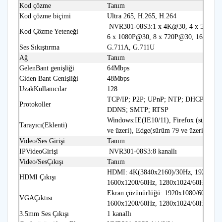
Kod çözme
Tanım
Kod çözme biçimi
Ultra 265, H.265, H.264
NVR301‑08S3:1 x 4K@30, 4 x 5MP@2
Kod Çözme Yeteneği
6 x 1080P@30, 8 x 720P@30, 16 x D1
Ses Sıkıştırma
G.711A, G.711U
Ağ
Tanım
GelenBant genişliği
64Mbps
Giden Bant Genişliği
48Mbps
UzakKullanıcılar
128
TCP/IP; P2P; UPnP; NTP; DHCP; PPP
Protokoller
DDNS; SMTP; RTSP
Windows:IE(IE10/11), Firefox (sürüm 5
Tarayıcı(Eklenti)
ve üzeri), Edge(sürüm 79 ve üzeri)
Video/Ses Girişi
Tanım
IPVideoGirişi
NVR301‑08S3:8 kanallı
Video/SesÇıkışı
Tanım
HDMI: 4K(3840x2160)/30Hz, 1920x108
HDMI Çıkışı
1600x1200/60Hz, 1280x1024/60Hz, 12
Ekran çözünürlüğü: 1920x1080/60Hz, 1
VGAÇıktısı
1600x1200/60Hz, 1280x1024/60Hz, 12
3.5mm Ses Çıkışı
1 kanallı