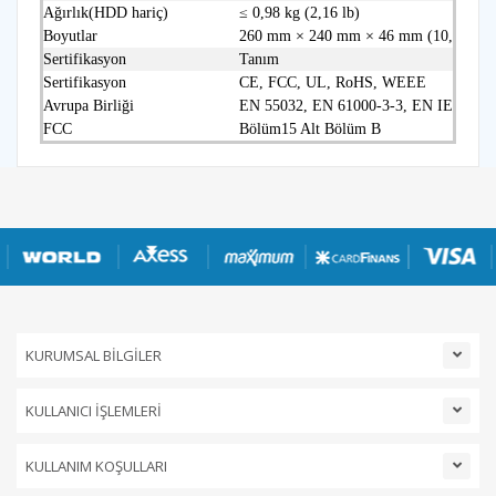
Ağırlık(HDD hariç)
≤ 0,98 kg (2,16 lb)
Boyutlar
260 mm × 240 mm × 46 mm (10,2"×9,4
Sertifikasyon
Tanım
Sertifikasyon
CE, FCC, UL, RoHS, WEEE
Avrupa Birliği
EN 55032, EN 61000‑3‑3, EN IEC 6100
FCC
Bölüm15 Alt Bölüm B
KURUMSAL BİLGİLER
KULLANICI İŞLEMLERİ
KULLANIM KOŞULLARI