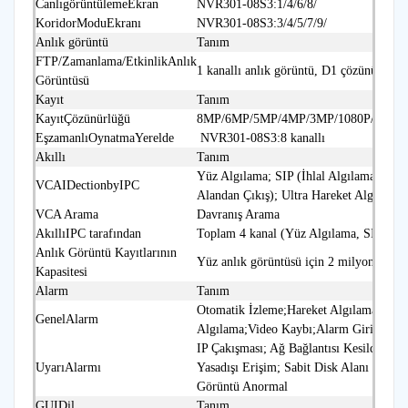
CanlıgörüntülemeEkran
NVR301‑08S3:1/4/6/8/
KoridorModuEkranı
NVR301‑08S3:3/4/5/7/9/
Anlık görüntü
Tanım
FTP/Zamanlama/EtkinlikAnlık
1 kanallı anlık görüntü, D1 çözünürlüğe
Görüntüsü
Kayıt
Tanım
KayıtÇözünürlüğü
8MP/6MP/5MP/4MP/3MP/1080P/960P/7
EşzamanlıOynatmaYerelde
NVR301‑08S3:8 kanallı
Akıllı
Tanım
Yüz Algılama; SIP (İhlal Algılama, Sını
VCAIDectionbyIPC
Alandan Çıkış); Ultra Hareket Algılam
VCA Arama
Davranış Arama
AkıllıIPC tarafından
Toplam 4 kanal (Yüz Algılama, SIP, U
Anlık Görüntü Kayıtlarının
Yüz anlık görüntüsü için 2 milyon kayıt
Kapasitesi
Alarm
Tanım
Otomatik İzleme;Hareket Algılama;Kur
GenelAlarm
Algılama;Video Kaybı;Alarm Girişi;Ses
IP Çakışması; Ağ Bağlantısı Kesildi; Di
UyarıAlarmı
Yasadışı Erişim; Sabit Disk Alanı Düşük
Görüntü Anormal
GUIDil
Tanım