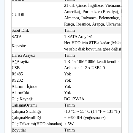
21 dil: Çince, İngilizce, Vietnamca, Tay
Amerika), Portekizce (Brezilya), İspanyo
GUIDil
Almanca, İtalyanca, Felemenkçe, Lehçe,
Rusça, İbranice, Arapça, Ukraynaca
Sabit Disk
Tanım
SATA
1 SATA Arayüzü
Her HDD için 8TB'a kadar (Maksimum HD
Kapasite
ve sabit disk boyutuna göre değişir)
Harici Arayüz
Tanım
AğArayüz
1 RJ45 10M/100M kendi kendine uyarlan
USB
Arka panel: 2 x USB2.0
RS485
Yok
RS232
Yok
Alarmın İçinde
Yok
AlarmÇıktı
Yok
Güç Kaynağı
DC 12V/2A
ÇalışmaOrtamı
Tanım
Çalışma Sıcaklığı
‑10 °C ~ 55 °C (14 °F ~ 131 °F)
ÇalışmaNemliliği
≤ %90 RH (yoğuşmasız)
Güç Tüketimi(HDD olmadan)
≤ 5W
Boyutlar
Tanım