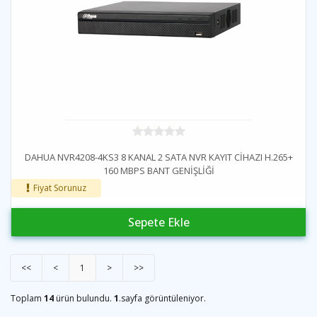
DAHUA NVR4208-4KS3 8 KANAL 2 SATA NVR KAYIT CİHAZI H.265+
160 MBPS BANT GENİŞLİĞİ
Fiyat Sorunuz
Sepete Ekle
<<
<
1
>
>>
Toplam
14
ürün bulundu.
1
.sayfa görüntüleniyor.