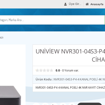
Üye Girişi
Anasayfa
azı
UNİVİEW NVR301-04S3-P4
CİHA
0.0
- 0 Yorum var.
Ürün Kodu :
NVR301-04S3-P4 4 KANAL POELİ 4K N
NVR301-04S3-P4 4 KANAL POELİ 4K NVR KAYIT CİHAZ