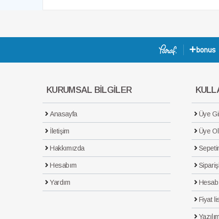
KURUMSAL BİLGİLER
KULLA
Anasayfa
Üye Gir
İletişim
Üye Ol
Hakkımızda
Sepeti
Hesabım
Sipariş
Yardım
Hesab
Fiyat li
Yazılım