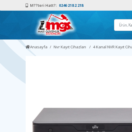
M??teri Hatt?:
0246 218 2 218
Anasayfa
Nvr Kayıt Cihazları
4 Kanal NVR Kayıt Cih