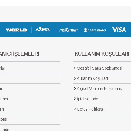
NICI İŞLEMLERİ
KULLANIM KOŞULLARI
işi
Mesafeli Satış Sözleşmesi
Kullanım Koşulları
m
Kişisel Verilerin Korunması
lerim
İptal ve İade
ım
Çerez Politikası
stesi
 İndir