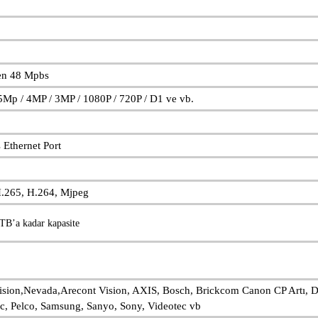
en 48 Mpbs
5Mp / 4MP / 3MP / 1080P / 720P / D1 ve vb.
Ethernet Port
H.265, H.264, Mjpeg
TB’a kadar kapasite
sion,Nevada,Arecont Vision, AXIS, Bosch, Brickcom Canon CP Artı, D
c, Pelco, Samsung, Sanyo, Sony, Videotec vb