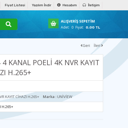
Fiyat Listesi
Yazılım İndir
Hesabım
İletişim
ALIŞVERİŞ SEPETİM
Adet:
0
Fiyat:
0.00 TL
Geri
İleri
 4 KANAL POELİ 4K NVR KAYIT
ZI H.265+
VR KAYIT CİHAZI H.265+
Marka :
UNİVİEW
I H.265+