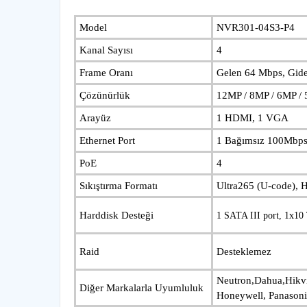
Model
NVR301-04S3-P4
Kanal Sayısı
4
Frame Oranı
Gelen 64 Mbps, Gid
Çözünürlük
12MP / 8MP / 6MP / 
Arayüz
1 HDMI, 1 VGA
Ethernet Port
1 Bağımsız 100Mbps 
PoE
4
Sıkıştırma Formatı
Ultra265 (U-code), 
Harddisk Desteği
1 SATA III port, 1x10 
Raid
Desteklemez
Neutron,Dahua,Hikvi
Diğer Markalarla Uyumluluk
Honeywell, Panasoni