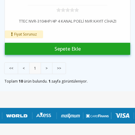
TTEC NVR-3104HP/4P 4 KANAL POELİ NVR KAYIT CİHAZI
Fiyat Sorunuz
Sepete Ekle
<<
<
1
>
>>
Toplam
10
ürün bulundu.
1
.sayfa görüntüleniyor.