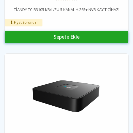
TİANDY TC-R3105 I/B/L/EU 5 KANAL H.265+ NVR KAYIT CİHAZI
Fiyat Sorunuz
Sepete Ekle