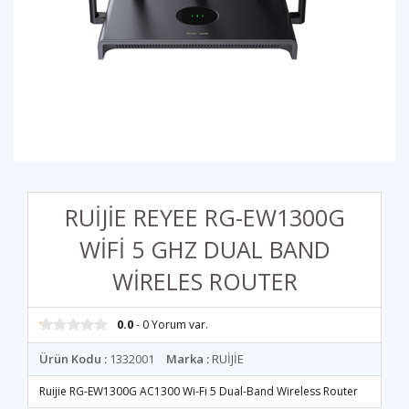
RUİJİE REYEE RG-EW1300G
WİFİ 5 GHZ DUAL BAND
WİRELES ROUTER
0.0
- 0 Yorum var.
Ürün Kodu :
1332001
Marka :
RUİJİE
Ruijie RG-EW1300G AC1300 Wi-Fi 5 Dual-Band Wireless Router