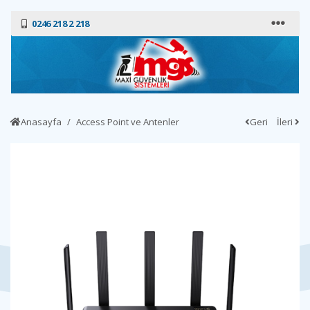
0246 218 2 218
Anasayfa
Access Point ve Antenler
Geri
İleri