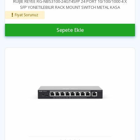
RUIJIE REYEE RG-NBS3100-24GT4SFP 24 PORT 10/100/1000 4 X
SFP YONETILEBILIR RACK MOUNT SWITCH METAL KASA
Fiyat Sorunuz
Sepete Ekle