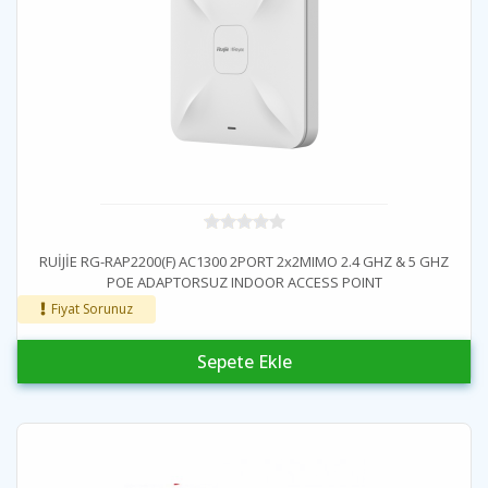
RUİJİE RG-RAP2200(F) AC1300 2PORT 2x2MIMO 2.4 GHZ & 5 GHZ
POE ADAPTORSUZ INDOOR ACCESS POINT
Fiyat Sorunuz
Sepete Ekle