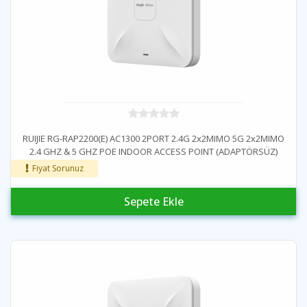
RUIJIE RG-RAP2200(E) AC1300 2PORT 2.4G 2x2MIMO 5G 2x2MIMO
2.4 GHZ & 5 GHZ POE INDOOR ACCESS POINT (ADAPTÖRSÜZ)
Fiyat Sorunuz
Sepete Ekle