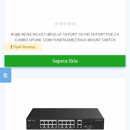
RUIJIE REYEE RG-ES118FGS-LP 16 PORT 10/100 16 PORT POE 2 X
COMBO UPLINK 120W YONETILEMEZ RACK MOUNT SWITCH
Fiyat Sorunuz
Sepete Ekle