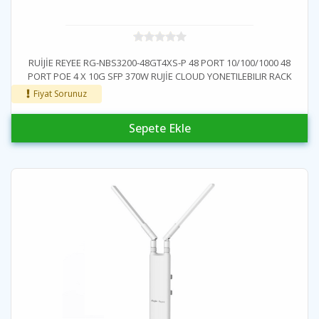
RUİJİE REYEE RG-NBS3200-48GT4XS-P 48 PORT 10/100/1000 48
PORT POE 4 X 10G SFP 370W RUJİE CLOUD YONETILEBILIR RACK
MOUNT SWİTCH
Fiyat Sorunuz
Sepete Ekle