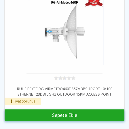
RUIJIE REYEE RG-AIRMETRO460F 867MBPS 1PORT 10/100
ETHERNET 23DBI 5GHz OUTDOOR 15KM ACCESS POINT
Fiyat Sorunuz
Sepete Ekle