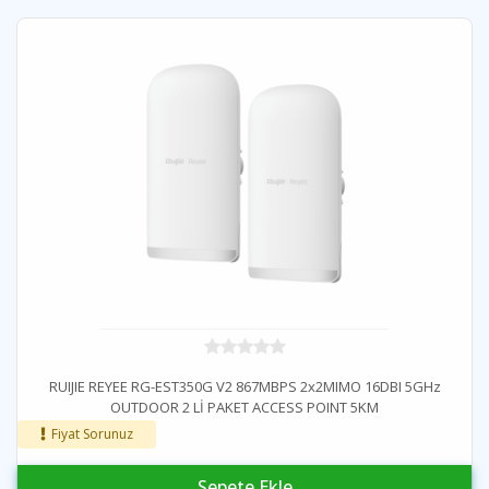
RUIJIE REYEE RG-EST350G V2 867MBPS 2x2MIMO 16DBI 5GHz
OUTDOOR 2 Lİ PAKET ACCESS POINT 5KM
Fiyat Sorunuz
Sepete Ekle