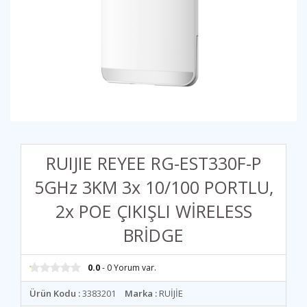
RUIJIE REYEE RG-EST330F-P
5GHz 3KM 3x 10/100 PORTLU,
2x POE ÇIKIŞLI WİRELESS
BRİDGE
0.0
- 0 Yorum var.
Ürün Kodu :
3383201
Marka :
RUİJİE