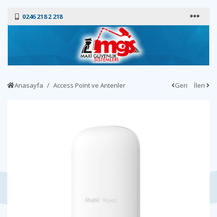
0246 218 2 218
Anasayfa
Access Point ve Antenler
Geri
İleri