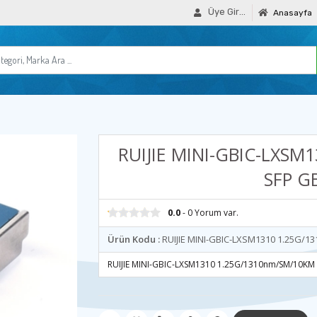
Üye Girişi
Anasayfa
RUIJIE MINI-GBIC-LXSM
SFP G
0.0
- 0 Yorum var.
Ürün Kodu :
RUIJIE MINI-GBIC-LXSM1310 1.25G/
RUIJIE MINI-GBIC-LXSM1310 1.25G/1310nm/SM/10K