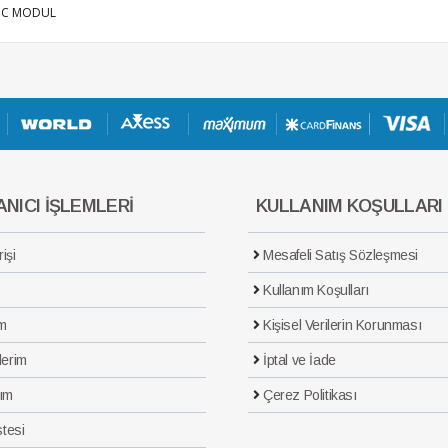
BIC MODUL
NICI İŞLEMLERİ
KULLANIM KOŞULLARI
işi
Mesafeli Satış Sözleşmesi
Kullanım Koşulları
m
Kişisel Verilerin Korunması
lerim
İptal ve İade
ım
Çerez Politikası
stesi