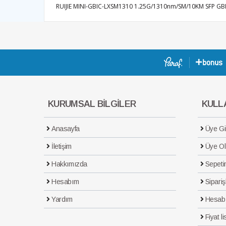
RUIJIE MINI-GBIC-LXSM1310 1.25G/1310nm/SM/10KM SFP G
KURUMSAL BİLGİLER
KULLA
Anasayfa
Üye Gir
İletişim
Üye Ol
Hakkımızda
Sepeti
Hesabım
Sipariş
Yardım
Hesab
Fiyat li