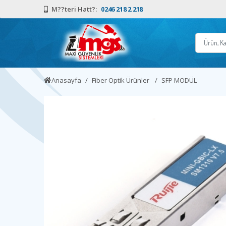
M??teri Hatt?:
0246 218 2 218
Anasayfa
Fiber Optik Ürünler
SFP MODÜL