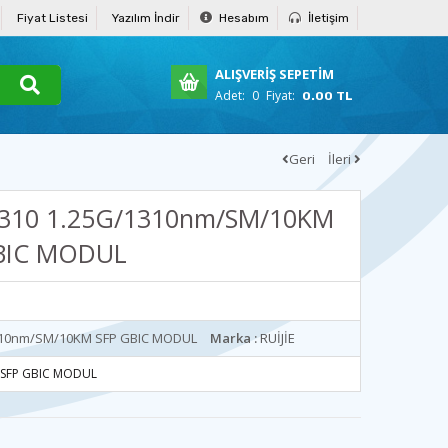
Fiyat Listesi
Yazılım İndir
Hesabım
İletişim
ALIŞVERİŞ SEPETİM
Adet:
0
Fiyat:
0.00 TL
Geri
İleri
1310 1.25G/1310nm/SM/10KM
BIC MODUL
1310nm/SM/10KM SFP GBIC MODUL
Marka :
RUİJİE
M SFP GBIC MODUL