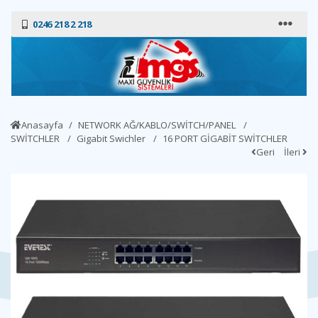
0246 218 2 218
Anasayfa
NETWORK AĞ/KABLO/SWİTCH/PANEL
SWİTCHLER
Gigabit Swichler
16 PORT GİGABİT SWİTCHLER
Geri
İleri