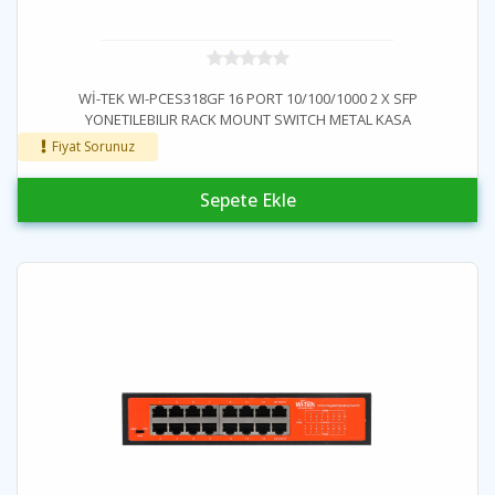
Wİ-TEK WI-PCES318GF 16 PORT 10/100/1000 2 X SFP
YONETILEBILIR RACK MOUNT SWITCH METAL KASA
Fiyat Sorunuz
Sepete Ekle