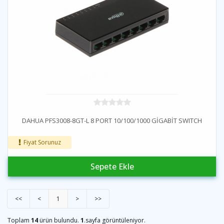
DAHUA PFS3008-8GT-L 8 PORT 10/100/1000 GİGABİT SWITCH
Fiyat Sorunuz
Sepete Ekle
<<
<
1
>
>>
Toplam
14
ürün bulundu.
1
.sayfa görüntüleniyor.