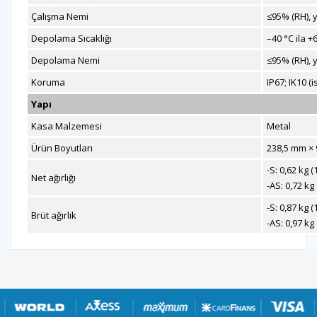
Çalışma Nemi
≤95% (RH),
Depolama Sıcaklığı
–40 °C ila +6
Depolama Nemi
≤95% (RH),
Koruma
IP67; IK10 (i
Yapı
Kasa Malzemesi
Metal
Ürün Boyutları
238,5 mm × 9
-S: 0,62 kg (
Net ağırlığı
-AS: 0,72 kg 
-S: 0,87 kg (
Brüt ağırlık
-AS: 0,97 kg 