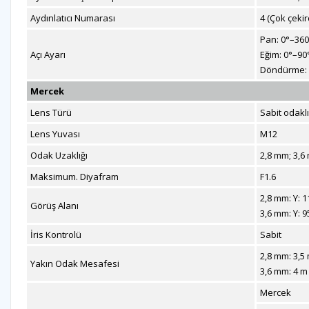
Aydınlatıcı Numarası
4 (Çok çekird
Pan: 0°–360
Açı Ayarı
Eğim: 0°–90
Döndürme: 
Mercek
Lens Türü
Sabit odaklı
Lens Yuvası
M12
Odak Uzaklığı
2,8 mm; 3,6
Maksimum. Diyafram
F1.6
2,8 mm: Y: 1
Görüş Alanı
3,6 mm: Y: 9
İris Kontrolü
Sabit
2,8 mm: 3,5 
Yakın Odak Mesafesi
3,6 mm: 4 m 
Mercek