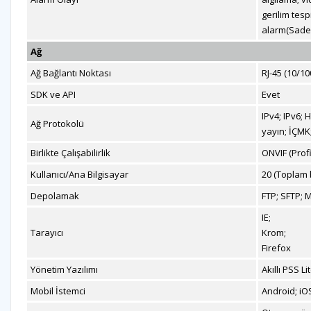
gerilim tesp
alarm(Sadec
Ağ
Ağ Bağlantı Noktası
RJ-45 (10/1
SDK ve API
Evet
IPv4; IPv6;
Ağ Protokolü
yayın; İÇMK;
Birlikte Çalışabilirlik
ONVIF (Profi
Kullanıcı/Ana Bilgisayar
20 (Toplam b
Depolamak
FTP; SFTP; 
IE;
Tarayıcı
Krom;
Firefox
Yönetim Yazılımı
Akıllı PSS L
Mobil İstemci
Android; iO