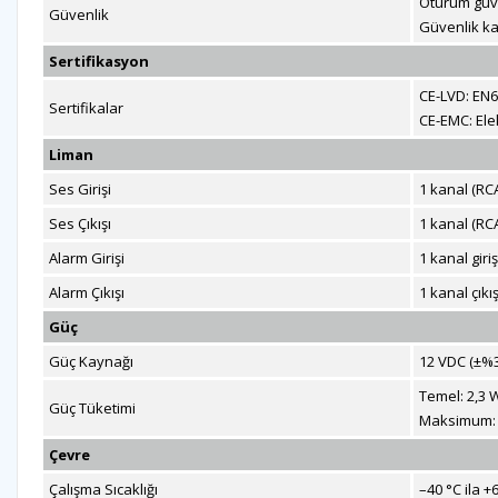
Oturum güve
Güvenlik
Güvenlik ka
Sertifikasyon
CE-LVD: EN6
Sertifikalar
CE-EMC: Ele
Liman
Ses Girişi
1 kanal (RC
Ses Çıkışı
1 kanal (RC
Alarm Girişi
1 kanal giri
Alarm Çıkışı
1 kanal çıkı
Güç
Güç Kaynağı
12 VDC (±%30
Temel: 2,3 W
Güç Tüketimi
Maksimum: 8
Çevre
Çalışma Sıcaklığı
–40 °C ila +6