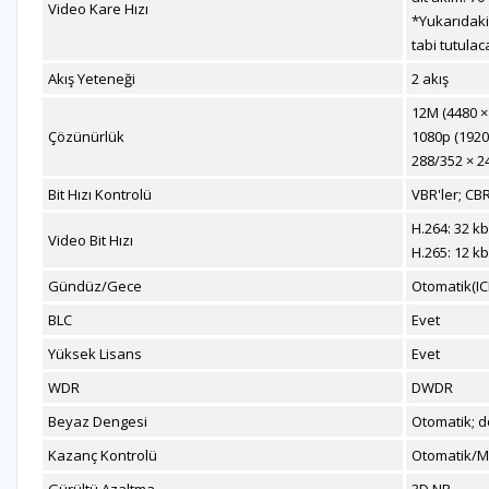
Video Kare Hızı
*Yukarıdaki
tabi tutulaca
Akış Yeteneği
2 akış
12M (4480 × 
Çözünürlük
1080p (1920 
288/352 × 2
Bit Hızı Kontrolü
VBR'ler; CB
H.264: 32 k
Video Bit Hızı
H.265: 12 k
Gündüz/Gece
Otomatik(IC
BLC
Evet
Yüksek Lisans
Evet
WDR
DWDR
Beyaz Dengesi
Otomatik; d
Kazanç Kontrolü
Otomatik/M