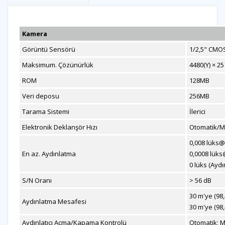
Kamera
Görüntü Sensörü
1/2,5" CMO
Maksimum. Çözünürlük
4480(Y) × 25
ROM
128MB
Veri deposu
256MB
Tarama Sistemi
İlerici
Elektronik Deklanşör Hızı
Otomatik/M
0,008 lüks@F
En az. Aydınlatma
0,0008 lüks@
0 lüks (Aydın
S/N Oranı
>
56 dB
30 m'ye (98,4
Aydınlatma Mesafesi
30 m'ye (98,
Aydınlatıcı Açma/Kapama Kontrolü
Otomatik; 