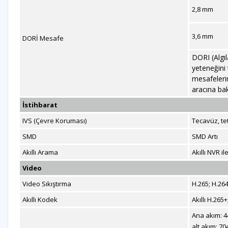
2,8 mm
3,6 mm
DORİ Mesafe
DORI (Algıl
yeteneğini 
mesafeleri
aracına bak
İstihbarat
IVS (Çevre Koruması)
Tecavüz, tet
SMD
SMD Artı
Akıllı Arama
Akıllı NVR i
Video
Video Sıkıştırma
H.265; H.264
Akıllı Kodek
Akıllı H.265+
Ana akım: 4
alt akım: 7