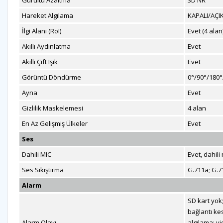
Gürültü Azaltma
3D NR
Hareket Algılama
KAPALI/AÇIK
İlgi Alanı (RoI)
Evet (4 alan
Akıllı Aydınlatma
Evet
Akıllı Çift Işık
Evet
Görüntü Döndürme
0°/90°/180°/
Ayna
Evet
Gizlilik Maskelemesi
4 alan
En Az Gelişmiş Ülkeler
Evet
Ses
Dahili MIC
Evet, dahili
Ses Sıkıştırma
G.711a; G.7
Alarm
SD kart yok;
bağlantı kes
Alarm Olayı
algılama; v