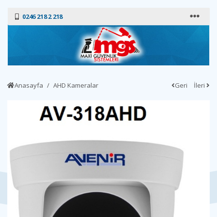
0246 218 2 218
Anasayfa
AHD Kameralar
Geri
İleri