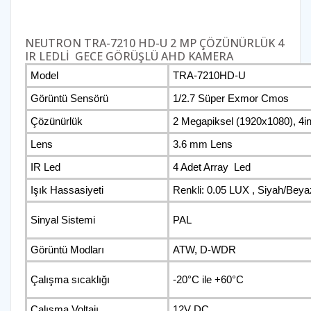
NEUTRON TRA-7210 HD-U 2 MP ÇÖZÜNÜRLÜK 4
IR LEDLİ GECE GÖRÜŞLÜ AHD KAMERA
Model
TRA-7210HD-U
Görüntü Sensörü
1/2.7
Süper Exmor Cmos
Çözünürlük
2 Megapiksel (1920x1080), 4in
Lens
3.6 mm Lens
IR Led
4 Adet Array Led
Işık Hassasiyeti
Renkli: 0.05 LUX , Siyah/Bey
Sinyal Sistemi
PAL
Görüntü Modları
ATW, D-WDR
Çalışma sıcaklığı
-20°C ile +60°C
Çalışma Voltajı
12V DC