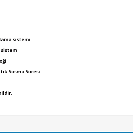
lama sistemi
n sistem
eği
atik Susma Süresi
ildir.