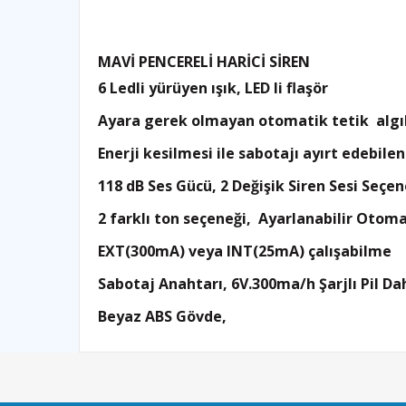
MAVİ PENCERELİ HARİCİ SİREN
6 Ledli yürüyen ışık, LED li flaşör
Ayara gerek olmayan otomatik tetik algı
Enerji kesilmesi ile sabotajı ayırt edebile
118 dB Ses Gücü, 2 Değişik Siren Sesi Seçen
2 farklı ton seçeneği, Ayarlanabilir Otom
EXT(300mA) veya INT(25mA) çalışabilme
Sabotaj Anahtarı, 6V.300ma/h Şarjlı Pil Dah
Beyaz ABS Gövde,