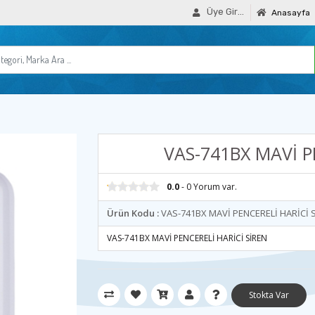
Üye Girişi
Anasayfa
VAS-741BX MAVİ P
0.0
- 0 Yorum var.
Ürün Kodu :
VAS-741BX MAVİ PENCERELİ HARİCİ 
VAS-741BX MAVİ PENCERELİ HARİCİ SİREN
Stokta Var