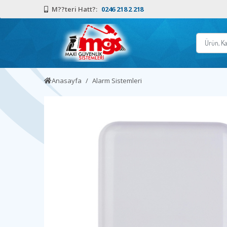
M??teri Hatt?:
0246 218 2 218
Anasayfa
Alarm Sistemleri