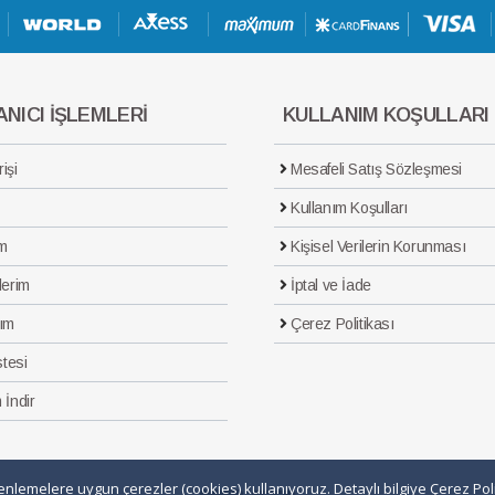
NICI İŞLEMLERİ
KULLANIM KOŞULLARI
işi
Mesafeli Satış Sözleşmesi
Kullanım Koşulları
m
Kişisel Verilerin Korunması
lerim
İptal ve İade
ım
Çerez Politikası
stesi
 İndir
üzenlemelere uygun çerezler (cookies) kullanıyoruz. Detaylı bilgiye
Çerez Poli