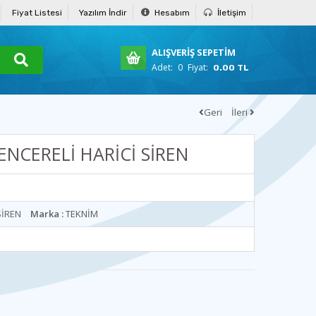
Fiyat Listesi
Yazılım İndir
Hesabım
İletişim
ALIŞVERİŞ SEPETİM
Adet:
0
Fiyat:
0.00 TL
Geri
İleri
ENCERELİ HARİCİ SİREN
SİREN
Marka :
TEKNİM