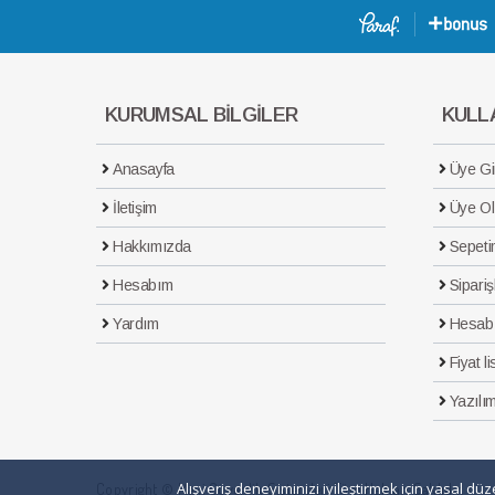
KURUMSAL BİLGİLER
KULLA
Anasayfa
Üye Gir
İletişim
Üye Ol
Hakkımızda
Sepeti
Hesabım
Sipariş
Yardım
Hesab
Fiyat li
Yazılım
Alışveriş deneyiminizi iyileştirmek için yasal d
Copyright © Maxi Güvenlik Sistemleri Tüm Hakları Saklıdır.