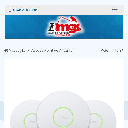
0246 218 2 218
Anasayfa
Access Point ve Antenler
Geri
İleri