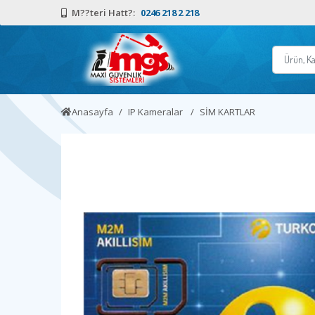
M??teri Hatt?:
0246 218 2 218
Anasayfa
IP Kameralar
SİM KARTLAR