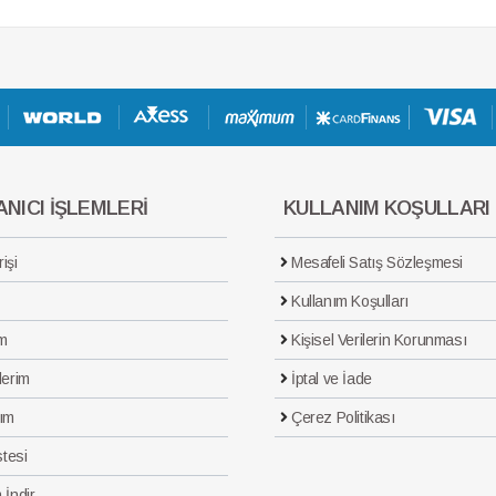
NICI İŞLEMLERİ
KULLANIM KOŞULLARI
işi
Mesafeli Satış Sözleşmesi
Kullanım Koşulları
m
Kişisel Verilerin Korunması
lerim
İptal ve İade
ım
Çerez Politikası
stesi
 İndir