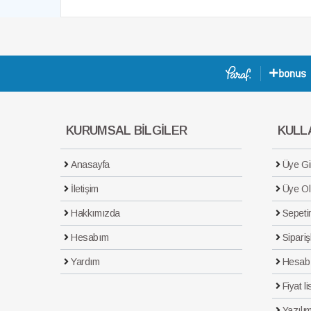
KURUMSAL BİLGİLER
KULLA
Anasayfa
Üye Gir
İletişim
Üye Ol
Hakkımızda
Sepeti
Hesabım
Sipariş
Yardım
Hesab
Fiyat li
Yazılım