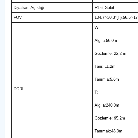
Diyafram Açıklığı
F1.6, Sabit
FOV
104.7°-30.3°(H);56.5°-17
W:
Algıla:56.0m
Gözlemle: 22,2 m
Tanı: 11,2m
Tanımla:5.6m
DORI
T:
Algıla:240.0m
Gözlemle: 95,2m
Tanımak:48.0m