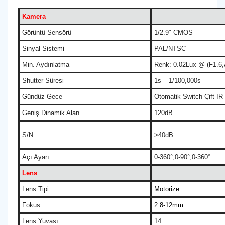
Kamera
Görüntü Sensörü
1/2.9″ CMOS
Sinyal Sistemi
PAL/NTSC
Min. Aydınlatma
Renk: 0.02Lux @ (F1.6
Shutter Süresi
1s – 1/100,000s
Gündüz Gece
Otomatik Switch Çift IR F
Geniş Dinamik Alan
120dB
S/N
>40dB
Açı Ayarı
0-360°;0-90°;0-360°
Lens
Lens Tipi
Motorize
Fokus
2.8-12mm
Lens Yuvası
14