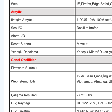
Web
IE,Firefox,Edge,Safari
Arayüz
İletişim Arayüzü
1 RJ45 10M/ 100M self a
Ses I/O
Dahili mikrofon
Alarm I/O
–
Reset Butonu
Mevcut
Yerleşik Depolama
Yerleşik MicroSD kart y
Genel Özellikler
Firmware Sürümü
–
19 dil Basir Çince,İngi
Web İstemci Dili
Vietnamca, Almanca, Uk
Çalışma Koşulları
-30℃~60℃
Güç Kaynağı
DC 12V±25%, PoE (802.
Güç Tüketimi
MAX: 6.5W MAX: 7W (