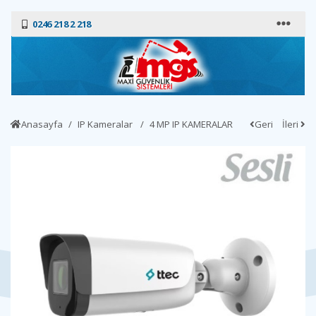
0246 218 2 218
Anasayfa
IP Kameralar
4 MP IP KAMERALAR
Geri
İleri