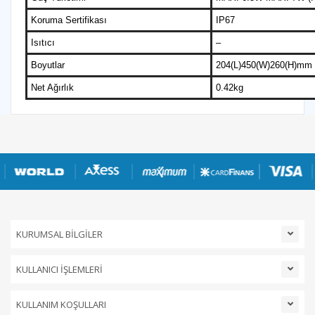
Koruma Sertifikası
IP67
Isıtıcı
–
Boyutlar
204(L)450(W)260(H)mm
Net Ağırlık
0.42kg
KURUMSAL BİLGİLER
KULLANICI İŞLEMLERİ
KULLANIM KOŞULLARI