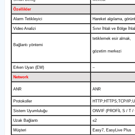
Özellikler
Alarm Tetikleyici
Hareket algılama, görün
Video Analizi
Sınır İhlali ve Bölge İhla
tetiklemek esir almak,
Bağlantı yöntemi
gözetim merkezi
Erken Uyarı (EW)
–
Network
ANR
ANR
Protokoller
HTTP;HTTPS;TCP/IP;
Sistem Uyumluluğu
ONVIF (PROFİL S / T / G
Uzak Bağlantı
≤2
Müşteri
Easy7, EasyLive Plus