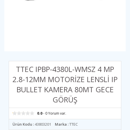
TTEC IPBP-4380L-WMSZ 4 MP
2.8-12MM MOTORİZE LENSLİ IP
BULLET KAMERA 80MT GECE
GÖRÜŞ
0.0
- 0 Yorum var.
Ürün Kodu :
43803201
Marka :
TTEC