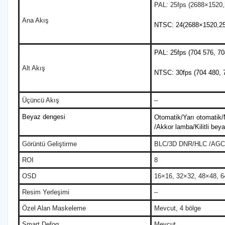
PAL: 25fps (2688×1520
Ana Akış
NTSC: 24(2688×1520,25
PAL: 25fps (704 576, 70
Alt Akış
NTSC: 30fps (704 480, 
Üçüncü Akış
–
Beyaz dengesi
Otomatik/Yarı otomatik
/Akkor lamba/Kilitli bey
Görüntü Geliştirme
BLC/3D DNR/HLC /AGC
ROI
8
OSD
16×16, 32×32, 48×48, 
Resim Yerleşimi
–
Özel Alan Maskeleme
Mevcut, 4 bölge
Smart Defog
Mevcut