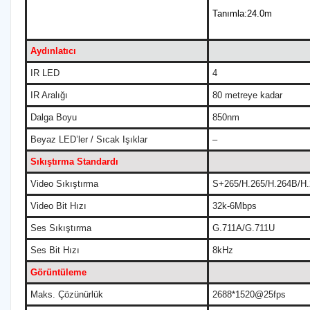
Tanımla:24.0m
Aydınlatıcı
IR LED
4
IR Aralığı
80 metreye kadar
Dalga Boyu
850nm
Beyaz LED’ler / Sıcak Işıklar
–
Sıkıştırma Standardı
Video Sıkıştırma
S+265/H.265/H.264B/H
Video Bit Hızı
32k-6Mbps
Ses Sıkıştırma
G.711A/G.711U
Ses Bit Hızı
8kHz
Görüntüleme
Maks. Çözünürlük
2688*1520@25fps