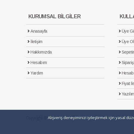
KURUMSAL BİLGİLER
KULLA
Anasayfa
Üye Gir
İletişim
Üye Ol
Hakkımızda
Sepeti
Hesabım
Sipariş
Yardım
Hesab
Fiyat li
Yazılım
Alışveriş deneyiminizi iyileştirmek için yasal d
Copyright © Maxi Güvenlik Sistemleri Tüm Hakları Saklıdır.