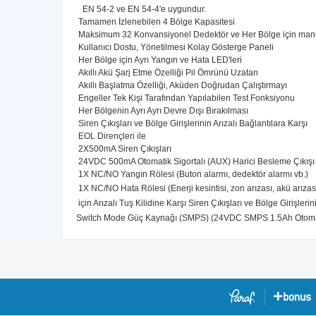
EN 54-2 ve EN 54-4'e uygundur.
Tamamen İzlenebilen 4 Bölge Kapasitesi
Maksimum 32 Konvansiyonel Dedektör ve Her Bölge için man
Kullanıcı Dostu, Yönetilmesi Kolay Gösterge Paneli
Her Bölge için Ayrı Yangın ve Hata LED'leri
Akıllı Akü Şarj Etme Özelliği Pil Ömrünü Uzatan
Akıllı Başlatma Özelliği, Aküden Doğrudan Çalıştırmayı
Engeller Tek Kişi Tarafından Yapılabilen Test Fonksiyonu
Her Bölgenin Ayrı Ayrı Devre Dışı Bırakılması
Siren Çıkışları ve Bölge Girişlerinin Arızalı Bağlantılara Karşı
EOL Dirençleri ile
2X500mA Siren Çıkışları
24VDC 500mA Otomatik Sigortalı (AUX) Harici Besleme Çıkışı
1X NC/NO Yangın Rölesi (Buton alarmı, dedektör alarmı vb.)
1X NC/NO Hata Rölesi (Enerji kesintisi, zon arızası, akü arızası
için Arızalı Tuş Kilidine Karşı Siren Çıkışları ve Bölge Girişleri
Switch Mode Güç Kaynağı (SMPS) (24VDC SMPS 1.5Ah Otomat