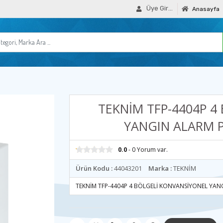
Üye Girişi
Anasayfa
TEKNİM TFP-4404P 4
YANGIN ALARM PA
0.0
- 0 Yorum var.
Ürün Kodu :
44043201
Marka :
TEKNİM
TEKNİM TFP-4404P 4 BÖLGELİ KONVANSİYONEL YANG