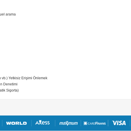
uel arama
 vb.)
Yetkisiz Erişimi Önlemek
nin Denetimi
ik Sigorta)