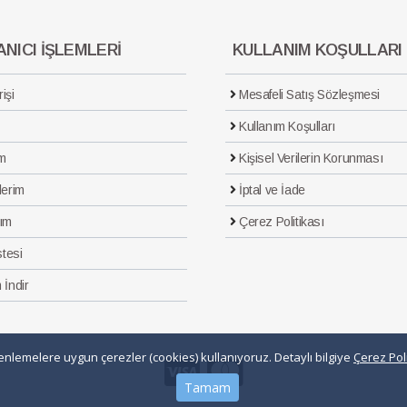
NICI İŞLEMLERİ
KULLANIM KOŞULLARI
işi
Mesafeli Satış Sözleşmesi
Kullanım Koşulları
m
Kişisel Verilerin Korunması
lerim
İptal ve İade
ım
Çerez Politikası
stesi
 İndir
üzenlemelere uygun çerezler (cookies) kullanıyoruz. Detaylı bilgiye
Çerez Poli
Tamam