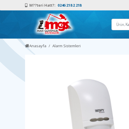
M??teri Hatt?:
0246 218 2 218
Anasayfa
Alarm Sistemleri