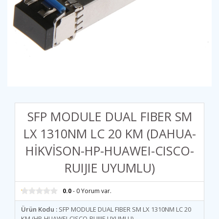
SFP MODULE DUAL FIBER SM
LX 1310NM LC 20 KM (DAHUA-
HİKVİSON-HP-HUAWEI-CISCO-
RUIJIE UYUMLU)
0.0
- 0 Yorum var.
Ürün Kodu :
SFP MODULE DUAL FIBER SM LX 1310NM LC 20
KM (HP-HUAWEI-CISCO-RUIJIE UYUMLU)