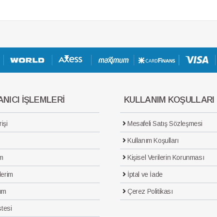
NICI İŞLEMLERİ
KULLANIM KOŞULLARI
işi
Mesafeli Satış Sözleşmesi
Kullanım Koşulları
m
Kişisel Verilerin Korunması
lerim
İptal ve İade
ım
Çerez Politikası
stesi