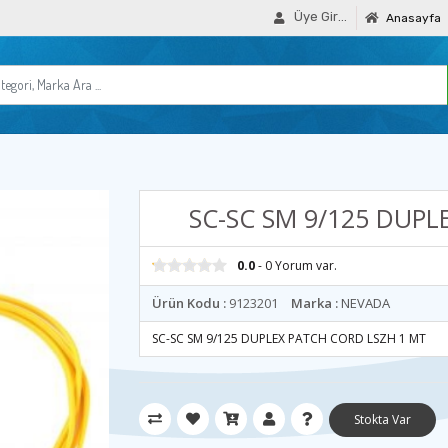
Üye Girişi
Anasayfa
SC-SC SM 9/125 DUPL
0.0
- 0 Yorum var.
Ürün Kodu :
9123201
Marka :
NEVADA
SC-SC SM 9/125 DUPLEX PATCH CORD LSZH 1 MT
Stokta Var