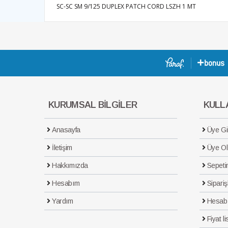
SC-SC SM 9/125 DUPLEX PATCH CORD LSZH 1 MT
KURUMSAL BİLGİLER
KULLA
Anasayfa
Üye Gir
İletişim
Üye Ol
Hakkımızda
Sepeti
Hesabım
Sipariş
Yardım
Hesab
Fiyat li