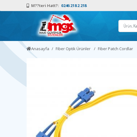
M??teri Hatt?:
0246 218 2 218
Anasayfa
Fiber Optik Ürünler
Fiber Patch Cordlar