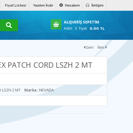
Fiyat Listesi
Yazılım İndir
Hesabım
İletişim
ALIŞVERİŞ SEPETİM
Adet:
0
Fiyat:
0.00 TL
Geri
İleri
EX PATCH CORD LSZH 2 MT
D LSZH 2 MT
Marka :
NEVADA