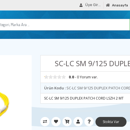
Üye Girişi
Anasayfa
SC-LC SM 9/125 DUPL
0.0
- 0 Yorum var.
Ürün Kodu :
SC-LC SM 9/125 DUPLEX PATCH COR
SC-LC SM 9/125 DUPLEX PATCH CORD LSZH 2 MT
Stokta Var