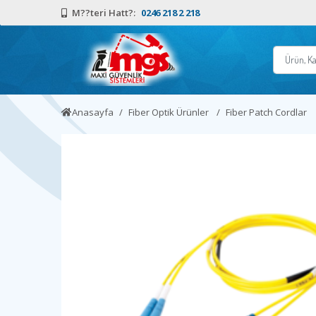
M??teri Hatt?:
0246 218 2 218
Anasayfa
Fiber Optik Ürünler
Fiber Patch Cordlar