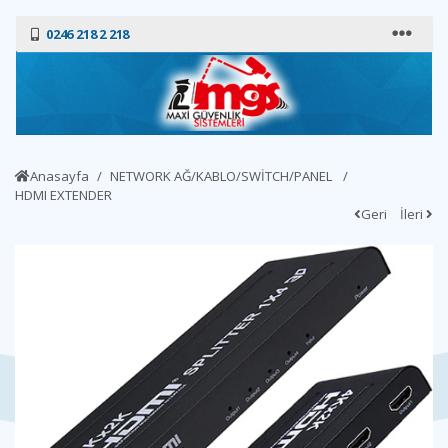
0246 218 2 218
Anasayfa
NETWORK AĞ/KABLO/SWİTCH/PANEL
HDMI EXTENDER
Geri
İleri