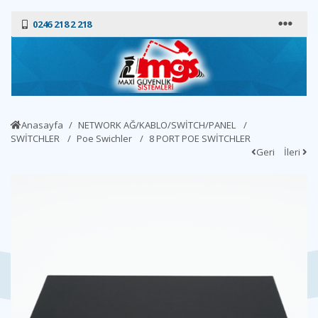
0246 218 2 218
Anasayfa
NETWORK AĞ/KABLO/SWİTCH/PANEL
SWİTCHLER
Poe Swichler
8 PORT POE SWİTCHLER
Geri
İleri