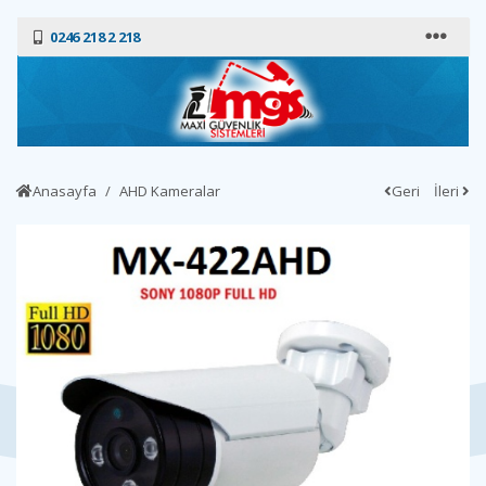
0246 218 2 218
Anasayfa
AHD Kameralar
Geri
İleri