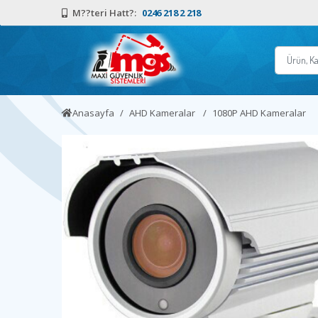
M??teri Hatt?:
0246 218 2 218
Anasayfa
AHD Kameralar
1080P AHD Kameralar