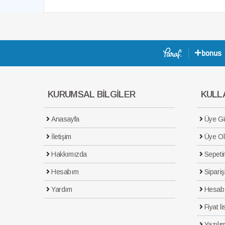
KURUMSAL BİLGİLER
KULLA
Anasayfa
Üye Gir
İletişim
Üye Ol
Hakkımızda
Sepeti
Hesabım
Sipariş
Yardım
Hesab
Fiyat li
Yazılım