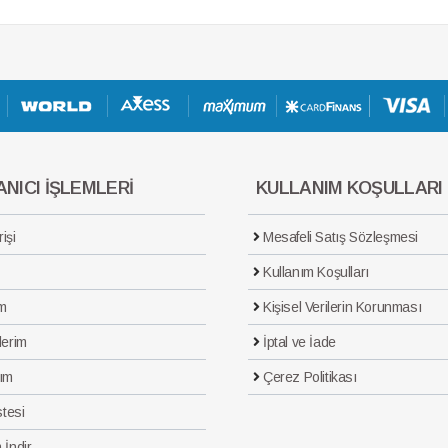
NICI İŞLEMLERİ
KULLANIM KOŞULLARI
işi
Mesafeli Satış Sözleşmesi
Kullanım Koşulları
m
Kişisel Verilerin Korunması
lerim
İptal ve İade
ım
Çerez Politikası
stesi
 İndir