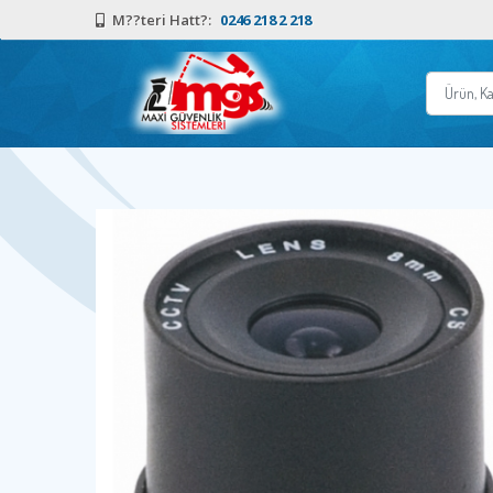
M??teri Hatt?:
0246 218 2 218