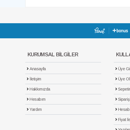
KURUMSAL BİLGİLER
KULLA
Anasayfa
Üye Gir
İletişim
Üye Ol
Hakkımızda
Sepeti
Hesabım
Sipariş
Yardım
Hesab
Fiyat li
Yazılım