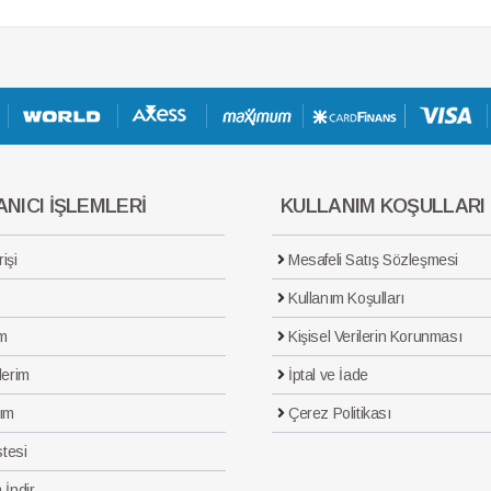
NICI İŞLEMLERİ
KULLANIM KOŞULLARI
işi
Mesafeli Satış Sözleşmesi
Kullanım Koşulları
m
Kişisel Verilerin Korunması
lerim
İptal ve İade
ım
Çerez Politikası
stesi
 İndir