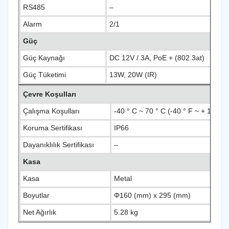
RS485
–
Alarm
2/1
Güç
Güç Kaynağı
DC 12V / 3A, PoE + (802.3at)
Güç Tüketimi
13W, 20W (IR)
Çevre Koşulları
Çalışma Koşulları
-40 ° C ~ 70 ° C (-40 ° F ~ + 158 °
Koruma Sertifikası
IP66
Dayanıklılık Sertifikası
–
Kasa
Kasa
Metal
Boyutlar
Φ160 (mm) x 295 (mm)
Net Ağırlık
5.28 kg