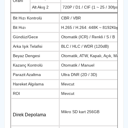
Oranı
Alt Akış 2
720P / D1 / CIF (1 ~ 25 / 30fps)
Bit Hızı Kontrolü
CBR / VBR
Bit Hızı
H.265 / H.264: 448K ~ 8192Kbps
Gündüz/Gece
Otomatik (ICR) / Renkli / S / B
Arka Işık Telafisi
BLC / HLC / WDR (120dB)
Beyaz Dengesi
Otomatik, ATW, Kapalı, Açık, Manuel
Kazanç Kontrolü
Otomatik / Manuel
Parazit Azaltma
Ultra DNR (2D / 3D)
Hareket Algılama
Mevcut
ROI
Mevcut
Mikro SD kart 256GB
Direk Depolama