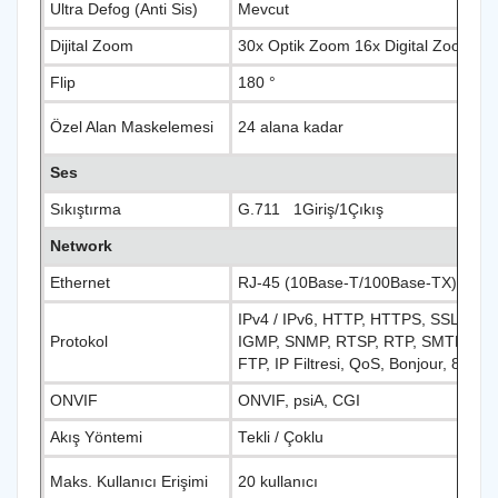
Ultra Defog (Anti Sis)
Mevcut
Dijital Zoom
30x Optik Zoom 16x Digital Zoom
Flip
180 °
Özel Alan Maskelemesi
24 alana kadar
Ses
Sıkıştırma
G.711 1Giriş/1Çıkış
Network
Ethernet
RJ-45 (10Base-T/100Base-TX)
IPv4 / IPv6, HTTP, HTTPS, SSL, TCP 
Protokol
IGMP, SNMP, RTSP, RTP, SMTP, NT
FTP, IP Filtresi, QoS, Bonjour, 802.1 
ONVIF
ONVIF, psiA, CGI
Akış Yöntemi
Tekli / Çoklu
Maks. Kullanıcı Erişimi
20 kullanıcı