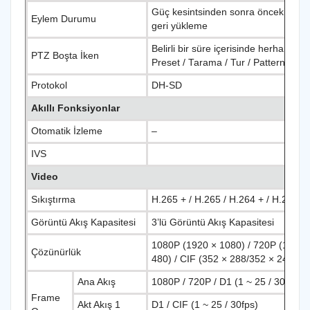
Güç kesintsinden sonra önceki PTZ
Eylem Durumu
geri yükleme
Belirli bir süre içerisinde herhangi n
PTZ Boşta İken
Preset / Tarama / Tur / Pattern’i akti
Protokol
DH-SD
Akıllı Fonksiyonlar
Otomatik İzleme
–
IVS
Video
Sıkıştırma
H.265 + / H.265 / H.264 + / H.264
Görüntü Akış Kapasitesi
3’lü Görüntü Akış Kapasitesi
1080P (1920 × 1080) / 720P (1280 ×
Çözünürlük
480) / CIF (352 × 288/352 × 240)
Ana Akış
1080P / 720P / D1 (1 ~ 25 / 30fps)
Frame
Akt Akış 1
D1 / CIF (1 ~ 25 / 30fps)