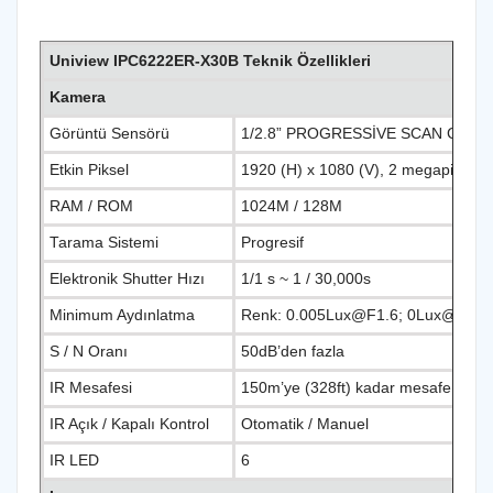
Uniview IPC6222ER-X30B Teknik Özellikleri
Kamera
Görüntü Sensörü
1/2.8” PROGRESSİVE SCAN CMOS
Etkin Piksel
1920 (H) x 1080 (V), 2 megapiksel
RAM / ROM
1024M / 128M
Tarama Sistemi
Progresif
Elektronik Shutter Hızı
1/1 s ~ 1 / 30,000s
Minimum Aydınlatma
Renk: 0.005Lux@F1.6; 0Lux@F1.6 
S / N Oranı
50dB’den fazla
IR Mesafesi
150m’ye (328ft) kadar mesafe
IR Açık / Kapalı Kontrol
Otomatik / Manuel
IR LED
6