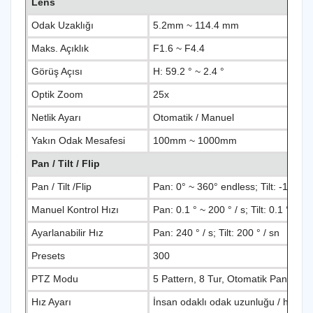
Lens
Odak Uzaklığı
5.2mm ~ 114.4 mm
Maks. Açıklık
F1.6 ~ F4.4
Görüş Açısı
H: 59.2 ° ~ 2.4 °
Optik Zoom
25x
Netlik Ayarı
Otomatik / Manuel
Yakın Odak Mesafesi
100mm ~ 1000mm
Pan / Tilt / Flip
Pan / Tilt /Flip
Pan: 0° ~ 360° endless; Tilt: -15° ~ 
Manuel Kontrol Hızı
Pan: 0.1 ° ~ 200 ° / s; Tilt: 0.1 ° ~ 12
Ayarlanabilir Hız
Pan: 240 ° / s; Tilt: 200 ° / sn
Presets
300
PTZ Modu
5 Pattern, 8 Tur, Otomatik Pan, Ot
Hız Ayarı
İnsan odaklı odak uzunluğu / hız a