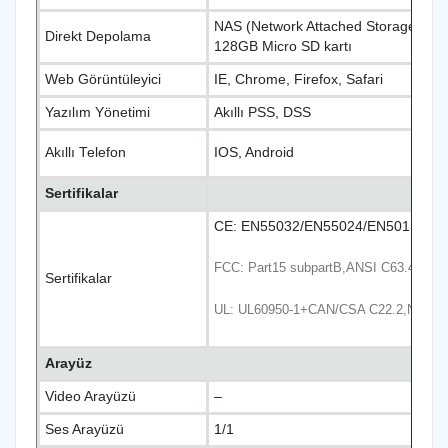
NAS (Network Attached Storage), anın
Direkt Depolama
128GB Micro SD kartı
Web Görüntüleyici
IE, Chrome, Firefox, Safari
Yazılım Yönetimi
Akıllı PSS, DSS
Akıllı Telefon
IOS, Android
Sertifikalar
CE: EN55032/EN55024/EN50130-4
FCC: Part15 subpartB,ANSI C63.4- 201
Sertifikalar
UL: UL60950-1+CAN/CSA C22.2
,
No.609
Arayüz
Video Arayüzü
–
Ses Arayüzü
1/1