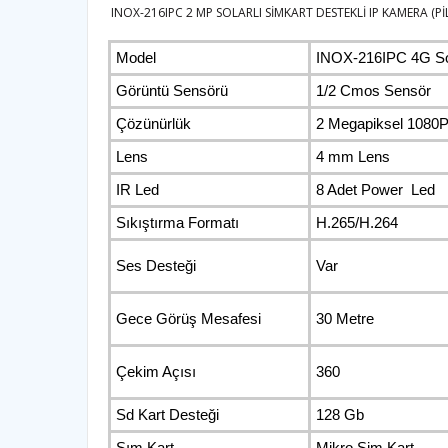
INOX-216IPC 2 MP SOLARLI SİMKART DESTEKLİ IP KAMERA (Pİ
Model
INOX-216IPC 4G Sol
Görüntü Sensörü
1/2
Cmos Sensör
Çözünürlük
2 Megapiksel 1080
Lens
4 mm Lens
IR Led
8 Adet Power Led
Sıkıştırma Formatı
H.265/H.264
Ses Desteği
Var
Gece Görüş Mesafesi
30 Metre
Çekim Açısı
360
Sd Kart Desteği
128 Gb
Sım Kart
Mikro Sim Kart