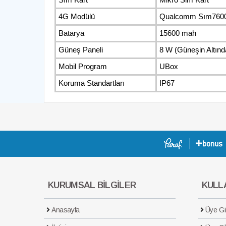
4G Modülü
Qualcomm Sım7600 
Batarya
15600 mah
Güneş Paneli
8 W (Güneşin Altınd
Mobil Program
UBox
Koruma Standartları
IP67
KURUMSAL BİLGİLER
KULLA
Anasayfa
Üye Gir