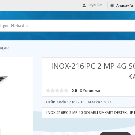
Üye Girişi
Anasayfa
RALAR
INOX-216IPC 2 MP 4G S
K
0.0
- 0 Yorum var.
Ürün Kodu :
2163201
Marka :
INOX
IINOX-216IPC 2 MP 4G SOLARLI SİMKART DESTEKLİ IP 