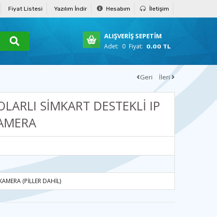
Fiyat Listesi
Yazılım İndir
Hesabım
İletişim
ALIŞVERİŞ SEPETİM
Adet:
0
Fiyat:
0.00 TL
Geri
İleri
OLARLI SİMKART DESTEKLİ IP
AMERA
KAMERA (PİLLER DAHİL)