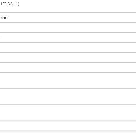
LLER DAHİL)
arlı
P