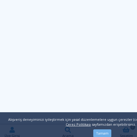
Alışveriş deneyiminizi iyileştirmek için yasal düzenlemelere uygun çerezler (co
Çerez Politikası
sayfamızdan erişebilirsiniz.
0
Tamam
Üye Girişi
Arama
Sepetim