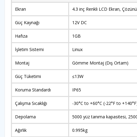
Ekran
4.3 inç Renkli LCD Ekran, Çözün
Güç Kaynağı
12V DC
Hafıza
1GB
İşletim Sistemi
Linux
Montaj
Gömme Montaj (Dış Ortam)
Güç Tüketimi
≤13W
Koruma Standardı
IP65
Çalışma Sıcaklığı
-30°C to +60°C (-22°F to +140°F
Depolama
5000 yüz tanıma kapasitesi, 250
Ağırlık
0.995kg