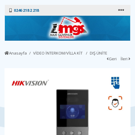
0246 218 2 218
Anasayfa
VİDEO İNTERKOM/VİLLA KİT
DIŞ ÜNİTE
Geri
İleri