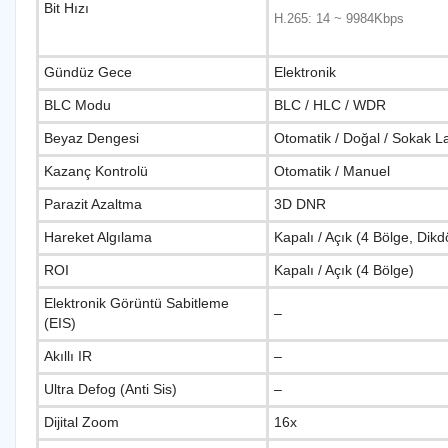
Bit Hızı
H.265: 14 ~ 9984Kbps
Gündüz Gece
Elektronik
BLC Modu
BLC / HLC / WDR
Beyaz Dengesi
Otomatik / Doğal / Sokak L
Kazanç Kontrolü
Otomatik / Manuel
Parazit Azaltma
3D DNR
Hareket Algılama
Kapalı / Açık (4 Bölge, Dikd
ROI
Kapalı / Açık (4 Bölge)
Elektronik Görüntü Sabitleme
–
(EIS)
Akıllı IR
–
Ultra Defog (Anti Sis)
–
Dijital Zoom
16x