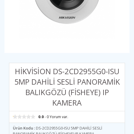
HİKVİSİON DS-2CD2955G0-ISU
5MP DAHİLİ SESLİ PANORAMİK
BALIKGÖZÜ (FİSHEYE) IP
KAMERA
0.0
- 0 Yorum var.
Ürün Kodu :
DS-2CD2955G0-ISU 5MP DAHİLİ SESLİ
PANORAMİK BALIKGÖZÜ (FİSHEYE) IP KAMERA