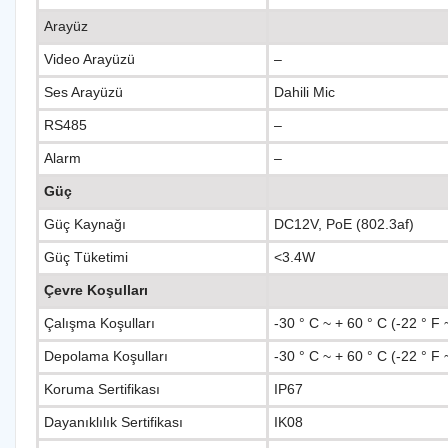
Arayüz
Video Arayüzü
–
Ses Arayüzü
Dahili Mic
RS485
–
Alarm
–
Güç
Güç Kaynağı
DC12V, PoE (802.3af)
Güç Tüketimi
<3.4W
Çevre Koşulları
Çalışma Koşulları
-30 ° C ~ + 60 ° C (-22 ° F
Depolama Koşulları
-30 ° C ~ + 60 ° C (-22 ° F
Koruma Sertifikası
IP67
Dayanıklılık Sertifikası
IK08