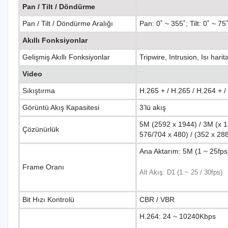
Pan / Tilt / Döndürme
Pan / Tilt / Döndürme Aralığı
Pan: 0˚ ~ 355˚; Tilt: 0˚ ~ 7
Akıllı Fonksiyonlar
Gelişmiş Akıllı Fonksiyonlar
Tripwire, Intrusion, Isı harit
Video
Sıkıştırma
H.265 + / H.265 / H.264 + /
Görüntü Akış Kapasitesi
3’lü akış
5M (2592 x 1944) / 3M (x 1
Çözünürlük
576/704 x 480) / (352 x 28
Ana Aktarım: 5M (1 ~ 25fps
Frame Oranı
Alt Akış: D1 (1 ~ 25 / 30fps)
Bit Hızı Kontrolü
CBR / VBR
H.264: 24 ~ 10240Kbps