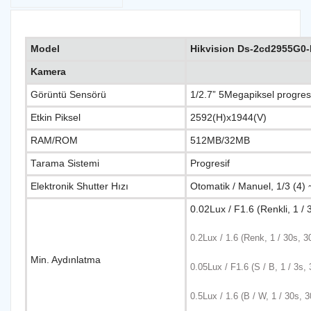
Model
Hikvision Ds-2cd2955G0-I
Kamera
Görüntü Sensörü
1/2.7” 5Megapiksel progre
Etkin Piksel
2592(H)x1944(V)
RAM/ROM
512MB/32MB
Tarama Sistemi
Progresif
Elektronik Shutter Hızı
Otomatik / Manuel, 1/3 (4) 
0.02Lux / F1.6 (Renkli, 1 / 
0.2Lux / 1.6 (Renk, 1 / 30s, 3
Min. Aydınlatma
0.05Lux / F1.6 (S / B, 1 / 3s,
0.5Lux / 1.6 (B / W, 1 / 30s, 