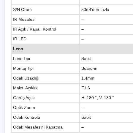
S/N Oranı
50dB’den fazla
IR Mesafesi
–
IR Açık / Kapalı Kontrol
–
IR LED
–
Lens
Lens Tipi
Sabit
Montaj Tipi
Board-in
Odak Uzaklığı
1.4mm
Maks. Açıklık
F1.6
Görüş Açısı
H: 180 °, V: 180 °
Optik Zoom
–
Odak Kontrolü
Sabit
Odak Mesafesini Kapatma
–