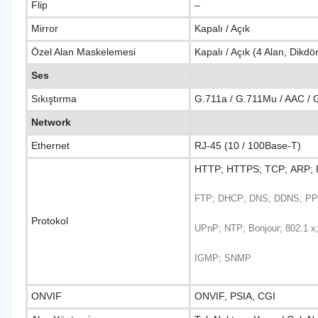
Flip
–
Mirror
Kapalı / Açık
Özel Alan Maskelemesi
Kapalı / Açık (4 Alan, Dikdö
Ses
Sıkıştırma
G.711a / G.711Mu / AAC / 
Network
Ethernet
RJ-45 (10 / 100Base-T)
HTTP; HTTPS; TCP; ARP; 
FTP; DHCP; DNS; DDNS; PPP
Protokol
UPnP; NTP; Bonjour; 802.1 x
IGMP; SNMP
ONVIF
ONVIF, PSIA, CGI