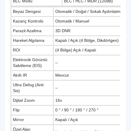
BLC Modu
BLC / HLC / WDR (120dB)
Beyaz Dengesi
Otomatik / Doğal / Sokak Aydınlatma / Aç
Kazanç Kontrolü
Otomatik / Manuel
Parazit Azaltma
3D DNR
Hareket Algılama
Kapalı / Açık (4 Bölge, Dikdörtgen)
ROI
(4 Bölge) Açık / Kapalı
Elektronik Görüntü
–
Sabitleme (EIS)
Akıllı IR
Mevcut
Ultra Defog (Anti
–
Sis)
Dijital Zoom
16x
Flip
0 ° / 90 ° / 180 ° / 270 °
Mirror
Kapalı / Açık
Özel Alan