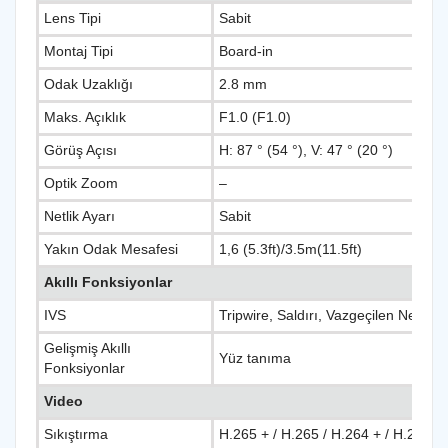
Lens Tipi
Sabit
Montaj Tipi
Board-in
Odak Uzaklığı
2.8 mm
Maks. Açıklık
F1.0 (F1.0)
Görüş Açısı
H: 87 ° (54 °), V: 47 ° (20 °)
Optik Zoom
–
Netlik Ayarı
Sabit
Yakın Odak Mesafesi
1,6 (5.3ft)/3.5m(11.5ft)
Akıllı Fonksiyonlar
IVS
Tripwire, Saldırı, Vazgeçilen Nesne 
Gelişmiş Akıllı
Yüz tanıma
Fonksiyonlar
Video
Sıkıştırma
H.265 + / H.265 / H.264 + / H.264