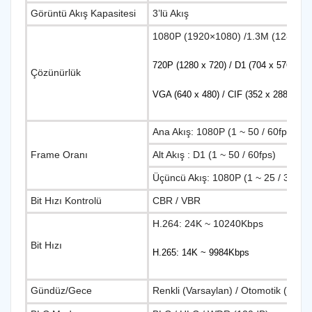
Görüntü Akış Kapasitesi
3’lü Akış
1080P (1920×1080) /1.3M (1280×96
720P (1280 x 720) / D1 (704 x 576/704 
Çözünürlük
VGA (640 x 480) / CIF (352 x 288/352 x
Ana Akış: 1080P (1 ~ 50 / 60fps)
Frame Oranı
Alt Akış : D1 (1 ~ 50 / 60fps)
Üçüncü Akış: 1080P (1 ~ 25 / 30fps)
Bit Hızı Kontrolü
CBR / VBR
H.264: 24K ~ 10240Kbps
Bit Hızı
H.265: 14K ~ 9984Kbps
Gündüz/Gece
Renkli (Varsaylan) / Otomotik ( Elek