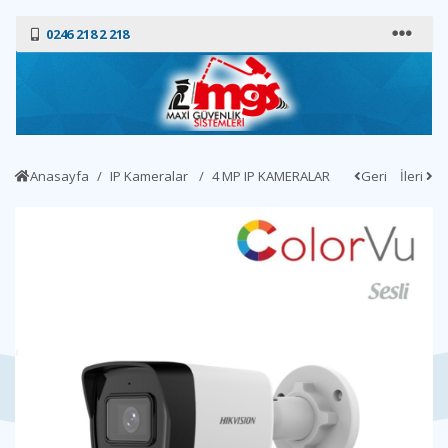
0246 218 2 218
Anasayfa
IP Kameralar
4 MP IP KAMERALAR
Geri
İleri