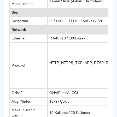
Kapalı / Açık (4 Alan, Dikdörtgen)
Maskelemesi
Ses
Sıkıştırma
G.711a / G.711Mu / AAC / G.726
Network
Ethernet
RJ-45 (10 / 100Base-T)
HTTP; HTTPS; TCP; ARP; RTSP; RTP; 
Protokol
ONVIF
ONVIF, psiA, CGI
Akış Yöntemi
Tekli / Çoklu
Maks. Kullanıcı
10 Kullanıcı/ 20 Kullanıcı
Erişimi