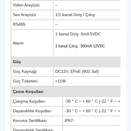
Video Arayüzü
–
Ses Arayüzü
1/1 kanal Giriş / Çıkış
RS485
–
1 kanal Giriş: 5mA 5VDC
Alarm
1 kanal Çıkış: 300mA 12VDC
Güç
Güç Kaynağı
DC12V, EPoE (802.3af)
Güç Tüketimi
<11W
Çevre Koşulları
Çalışma Koşulları
-30 ° C ~ + 60 ° C (-22 ° F ~ + 140
Dayanıklılık Koşulları
-30 ° C ~ + 60 ° C (-22 ° F ~ + 140
Koruma Sertifikası
IP67-
Dayanıklılık Sertifikası