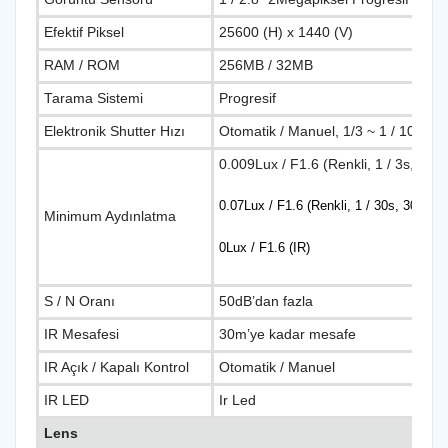
Efektif Piksel
25600 (H) x 1440 (V)
RAM / ROM
256MB / 32MB
Tarama Sistemi
Progresif
Elektronik Shutter Hızı
Otomatik / Manuel, 1/3 ~ 1 / 100000
0.009Lux / F1.6 (Renkli, 1 / 3s, 30I
0.07Lux / F1.6 (Renkli, 1 / 30s, 30IRE)
Minimum Aydınlatma
0Lux / F1.6 (IR)
S / N Oranı
50dB’dan fazla
IR Mesafesi
30m’ye kadar mesafe
IR Açık / Kapalı Kontrol
Otomatik / Manuel
IR LED
Ir Led
Lens