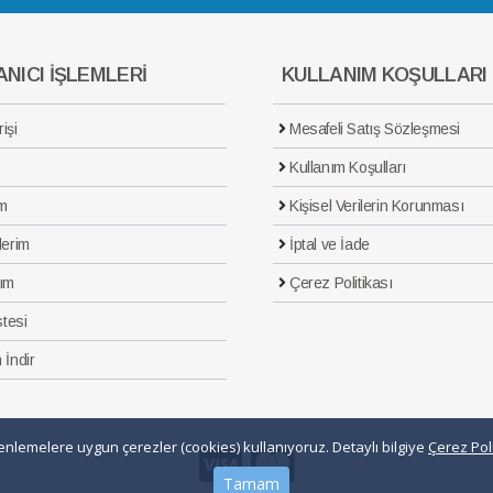
NICI İŞLEMLERİ
KULLANIM KOŞULLARI
işi
Mesafeli Satış Sözleşmesi
Kullanım Koşulları
m
Kişisel Verilerin Korunması
lerim
İptal ve İade
ım
Çerez Politikası
stesi
 İndir
üzenlemelere uygun çerezler (cookies) kullanıyoruz. Detaylı bilgiye
Çerez Poli
Tamam