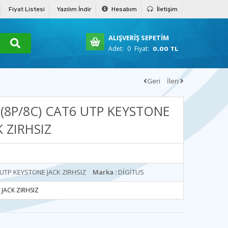
Fiyat Listesi
Yazılım İndir
Hesabım
İletişim
ALIŞVERİŞ SEPETİM
Adet:
0
Fiyat:
0.00 TL
Geri
İleri
 (8P/8C) CAT6 UTP KEYSTONE
K ZIRHSIZ
6 UTP KEYSTONE JACK ZIRHSIZ
Marka :
DİGİTUS
 JACK ZIRHSIZ