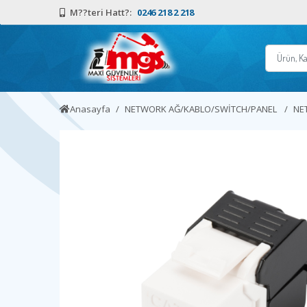
M??teri Hatt?:
0246 218 2 218
Anasayfa
NETWORK AĞ/KABLO/SWİTCH/PANEL
NE