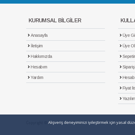
KURUMSAL BİLGİLER
KULLA
Anasayfa
Üye Gir
İletişim
Üye Ol
Hakkımızda
Sepeti
Hesabım
Sipariş
Yardım
Hesab
Fiyat li
Yazılım
Alışveriş deneyiminizi iyileştirmek için yasal d
Copyright © Maxi Güvenlik Sistemleri Tüm Hakları Saklıdır.