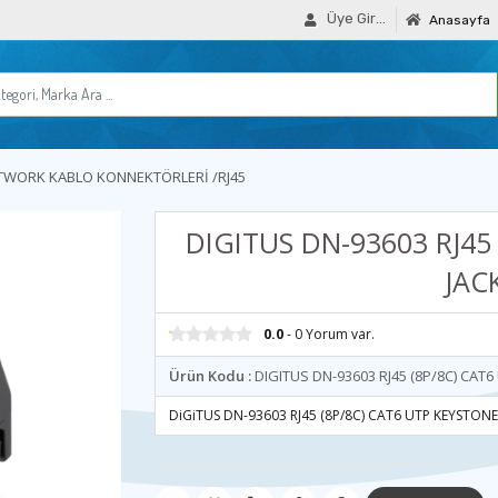
Üye Girişi
Anasayfa
TWORK KABLO KONNEKTÖRLERİ /RJ45
DIGITUS DN-93603 RJ45
JAC
0.0
- 0 Yorum var.
Ürün Kodu :
DIGITUS DN-93603 RJ45 (8P/8C) CAT
DiGiTUS DN-93603 RJ45 (8P/8C) CAT6 UTP KEYSTONE