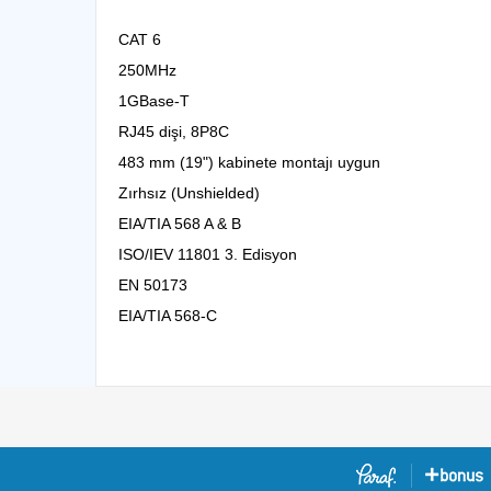
CAT 6
250MHz
1GBase-T
RJ45 dişi, 8P8C
483 mm (19") kabinete montajı uygun
Zırhsız (Unshielded)
EIA/TIA 568 A & B
ISO/IEV 11801 3. Edisyon
EN 50173
EIA/TIA 568-C