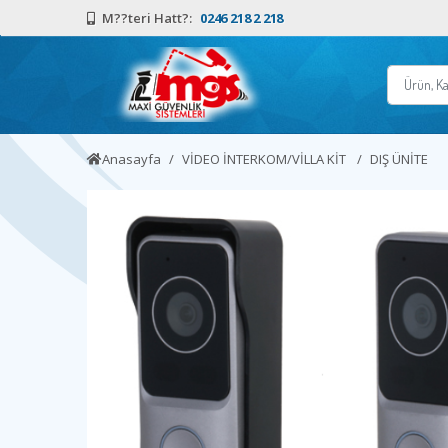
M??teri Hatt?:
0246 218 2 218
Anasayfa
VİDEO İNTERKOM/VİLLA KİT
DIŞ ÜNİTE