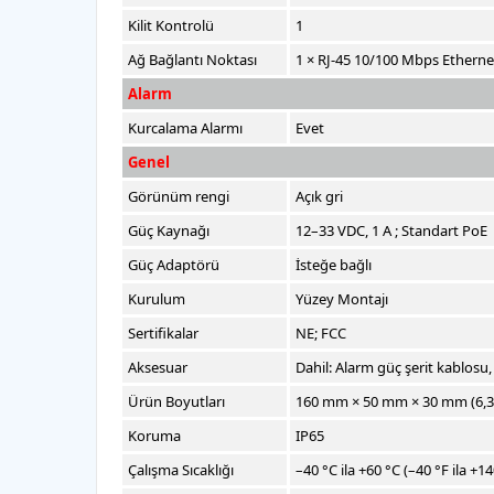
Kilit Kontrolü
1
Ağ Bağlantı Noktası
1 × RJ-45 10/100 Mbps Etherne
Alarm
Kurcalama Alarmı
Evet
Genel
Görünüm rengi
Açık gri
Güç Kaynağı
12–33 VDC, 1 A ; Standart PoE
Güç Adaptörü
İsteğe bağlı
Kurulum
Yüzey Montajı
Sertifikalar
NE; FCC
Aksesuar
Dahil: Alarm güç şerit kablosu,
Ürün Boyutları
160 mm × 50 mm × 30 mm (6,30"
Koruma
IP65
Çalışma Sıcaklığı
–40 °C ila +60 °C (–40 °F ila +14