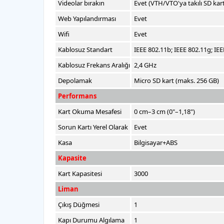
Videolar bırakın
Evet (VTH/VTO'ya takılı SD kart
Web Yapılandırması
Evet
Wifi
Evet
Kablosuz Standart
IEEE 802.11b; IEEE 802.11g; IE
Kablosuz Frekans Aralığı
2,4 GHz
Depolamak
Micro SD kart (maks. 256 GB)
Performans
Kart Okuma Mesafesi
0 cm–3 cm (0"–1,18")
Sorun Kartı Yerel Olarak
Evet
Kasa
Bilgisayar+ABS
Kapasite
Kart Kapasitesi
3000
Liman
Çıkış Düğmesi
1
Kapı Durumu Algılama
1