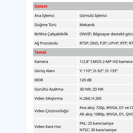
Sistem
Ana İşlemci
Gömülü İşlemci
Düğme Türü
Mekanik
Birlikte Çalışabilirlik
ONVIF; Bilgisayar destekli gör
Ağ Protokolü
RTSP; DNS; P2P; UPnP; RTP; R
Temel
Kamera
1/2.8" CMOS 2-MP HD kamera
Görüş Alanı
Y: 110°; D: 62°; D: 133°
WDR
120 dB
Gürültü Azaltma
3D NR; 2D NR
Video Sıkıştırma
H.264; H.265
Ana akış: 720p, WVGA, D1 ve C
Video Çözünürlüğü
Alt akış: 1080p, WVGA, D1, QV
PAL: 25 kare/saniye
Video Kare Hızı
NTSC: 30 kare/saniye