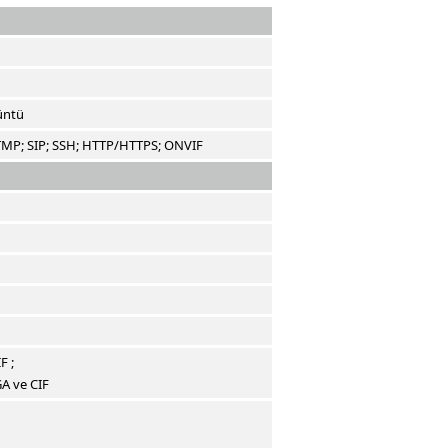
üntü
TMP; SIP; SSH; HTTP/HTTPS; ONVIF
IF
;
GA ve CIF