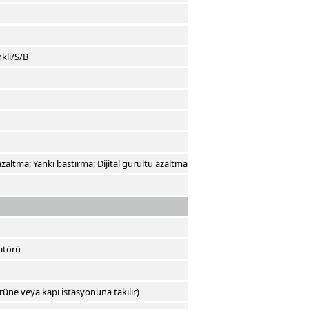
kli/S/B
azaltma; Yankı bastırma; Dijital gürültü azaltma
itörü
üne veya kapı istasyonuna takılır)