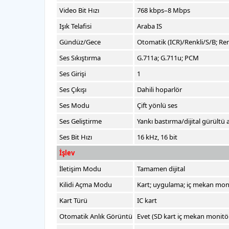
Video Bit Hızı
768 kbps–8 Mbps
Işık Telafisi
Araba IS
Gündüz/Gece
Otomatik (ICR)/Renkli/S/B; Ren
Ses Sıkıştırma
G.711a; G.711u; PCM
Ses Girişi
1
Ses Çıkışı
Dahili hoparlör
Ses Modu
Çift yönlü ses
Ses Geliştirme
Yankı bastırma/dijital gürültü 
Ses Bit Hızı
16 kHz, 16 bit
İşlev
İletişim Modu
Tamamen dijital
Kilidi Açma Modu
Kart; uygulama; iç mekan mon
Kart Türü
IC kart
Otomatik Anlık Görüntü
Evet (SD kart iç mekan monitör