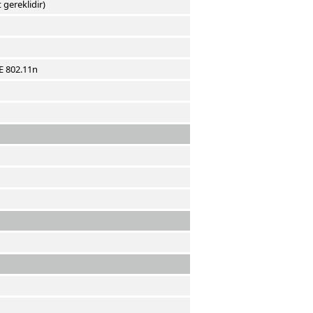
 gereklidir)
EE 802.11n