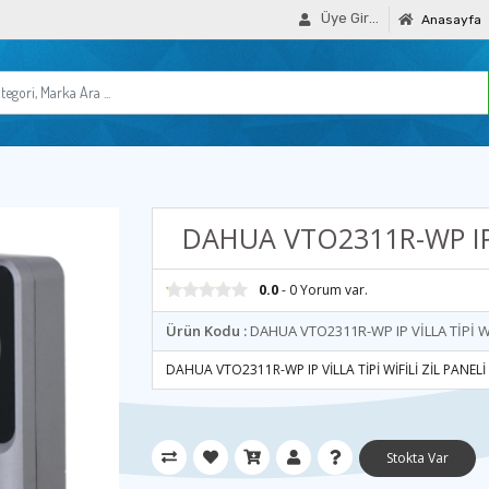
Üye Girişi
Anasayfa
DAHUA VTO2311R-WP IP V
0.0
- 0 Yorum var.
Ürün Kodu :
DAHUA VTO2311R-WP IP VİLLA TİPİ Wİ
DAHUA VTO2311R-WP IP VİLLA TİPİ WİFİLİ ZİL PANELİ
Stokta Var