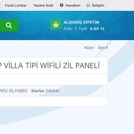
Fiyat Listesi
Yazılım İndir
Hesabım
İletişim
ALIŞVERİŞ SEPETİM
Adet:
0
Fiyat:
0.00 TL
Geri
İleri
İLLA TİPİ WİFİLİ ZİL PANELİ
FİLİ ZİL PANELİ
Marka :
DAHUA