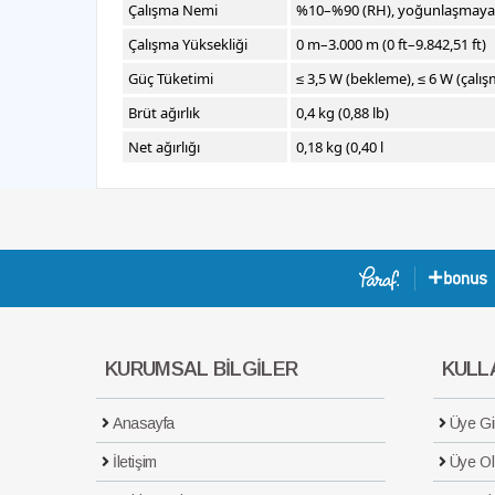
Çalışma Nemi
%10–%90 (RH), yoğunlaşmay
Çalışma Yüksekliği
0 m–3.000 m (0 ft–9.842,51 ft)
Güç Tüketimi
≤ 3,5 W (bekleme), ≤ 6 W (çalış
Brüt ağırlık
0,4 kg (0,88 lb)
Net ağırlığı
0,18 kg (0,40 l
KURUMSAL BİLGİLER
KULLA
Anasayfa
Üye Gir
İletişim
Üye Ol