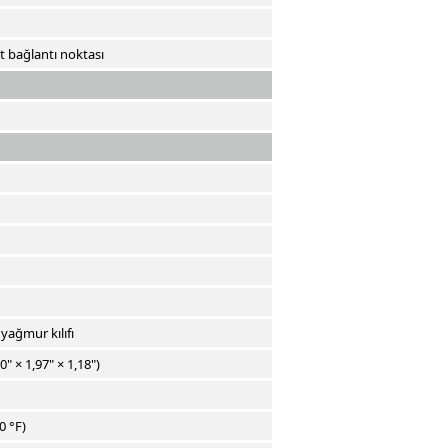
t bağlantı noktası
 yağmur kılıfı
 × 1,97" × 1,18")
0 °F)