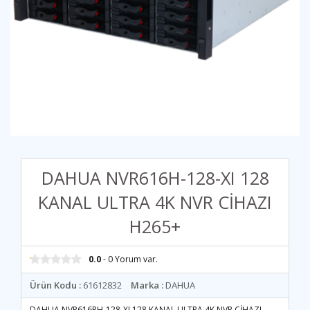
DAHUA NVR616H-128-XI 128
KANAL ULTRA 4K NVR CİHAZI
H265+
0.0
- 0 Yorum var.
Ürün Kodu :
61612832
Marka :
DAHUA
DAHUA NVR616RH-128-XI 128 KANAL ULTRA 4K NVR CİHAZI