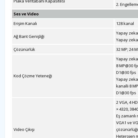
Plaka Veritabanı Kapasitesi
2. Engelleme 
Ses ve Video
Erişim Kanalı
128 kanal
Yapay zeka 
Ağ Bant Genişliği
Yapay zeka 
Çözünürlük
32 MP; 24 MP
Yapay zeka 
8 MP@30 fps
D1@30 fps
Kod Çözme Yeteneği
Yapay zeka 
kanallı 8 M
D1@30 fps
2 VGA, 4 HD
× 4320, 3840
Eş zamanlı 
VGA1 ve VG
Video Çıkışı
çözünürlüğ
Heterojen m