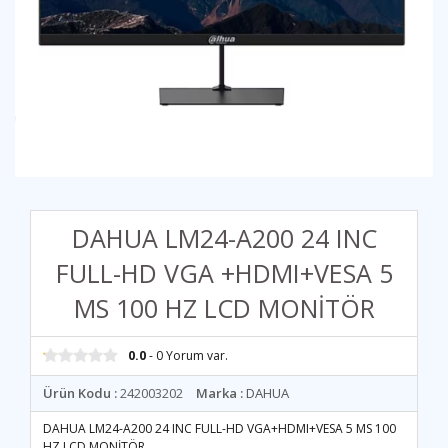
DAHUA LM24-A200 24 INC
FULL-HD VGA +HDMI+VESA 5
MS 100 HZ LCD MONİTÖR
0.0
- 0 Yorum var.
Ürün Kodu :
242003202
Marka :
DAHUA
DAHUA LM24-A200 24 INC FULL-HD VGA+HDMI+VESA 5 MS 100
HZ LCD MONİTÖR