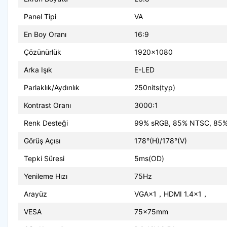
Panel Tipi
VA
En Boy Oranı
16:9
Çözünürlük
1920x1080
Arka Işık
E-LED
Parlaklık/Aydınlık
250nits(typ)
Kontrast Oranı
3000:1
Renk Desteği
99% sRGB, 85% NTSC, 85%
Görüş Açısı
178°(H)/178°(V)
Tepki Süresi
5ms(OD)
Yenileme Hızı
75Hz
Arayüz
VGA×1，HDMI 1.4×1，
VESA
75x75mm