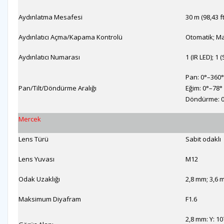
Aydınlatma Mesafesi
30 m (98,43 ft)
Aydınlatıcı Açma/Kapama Kontrolü
Otomatik; M
Aydınlatıcı Numarası
1 (IR LED); 1 (
Pan: 0°–360°
Pan/Tilt/Döndürme Aralığı
Eğim: 0°–78°
Döndürme: 0
Mercek
Lens Türü
Sabit odaklı
Lens Yuvası
M12
Odak Uzaklığı
2,8 mm; 3,6
Maksimum Diyafram
F1.6
2,8 mm: Y: 10