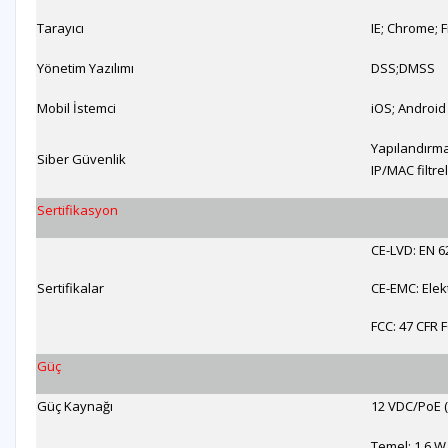
Tarayıcı
IE; Chrome; F
Yönetim Yazılımı
DSS;DMSS
Mobil İstemci
iOS; Android
Yapılandırma
Siber Güvenlik
IP/MAC filtr
Sertifikasyon
CE-LVD: EN 6
Sertifikalar
CE-EMC: Elek
FCC: 47 CFR 
Güç
Güç Kaynağı
12 VDC/PoE (
Temel: 1,6 W 