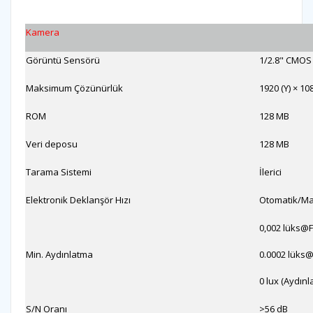
Kamera
Görüntü Sensörü
1/2.8" CMOS
Maksimum Çözünürlük
1920 (Y) × 10
ROM
128 MB
Veri deposu
128 MB
Tarama Sistemi
İlerici
Elektronik Deklanşör Hızı
Otomatik/Ma
0,002 lüks@F1
Min. Aydınlatma
0.0002 lüks@F
0 lux (Aydınla
S/N Oranı
>56 dB