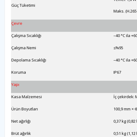
Güç Tüketimi
Maks. (H.265 
Çevre
Çalışma Sıcaklığı
–40 °C ila +60
Çalışma Nemi
≤%95
Depolama Sıcaklığı
–40 °C ila +60
Koruma
IP67
Yapı
Kasa Malzemesi
İç çekirdek: 
Ürün Boyutları
100,9 mm × Φ
Net ağırlığı
0,37 kg (0,82 
Brüt ağırlık
0,51 kg (1,12 