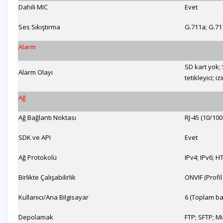
Dahili MIC
Evet
Ses Sıkıştırma
G.711a; G.7
Alarm
SD kart yok; 
Alarm Olayı
tetikleyici; i
Ağ
Ağ Bağlantı Noktası
RJ-45 (10/10
SDK ve API
Evet
Ağ Protokolü
IPv4; IPv6; 
Birlikte Çalışabilirlik
ONVIF (Profil
Kullanıcı/Ana Bilgisayar
6 (Toplam ban
Depolamak
FTP; SFTP; M