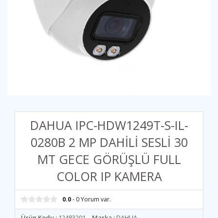
DAHUA IPC-HDW1249T-S-IL-
0280B 2 MP DAHİLİ SESLİ 30
MT GECE GÖRÜŞLÜ FULL
COLOR IP KAMERA
0.0
- 0 Yorum var.
Ürün Kodu :
12483201
Marka :
DAHUA