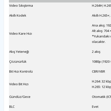
Video Sıkıştırma
H.264H; H.265
Akıllı Kodek
Akıllı H.265+;
Ana akış: 19
Alt akış: 70
Video Kare Hızı
*Yukarıdaki 
olacaktır.
Akış Yeteneği
2 akış
Çözünürlük
1080p (1920 ×
Bit Hızı Kontrolü
CBR/VBR
H.264: 32 kb
Video Bit Hızı
H.265: 12 kb
Gündüz/Gece
Otomatik (IC
BLC
Evet