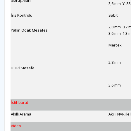
Görüş Alanı
3,6 mm: Y: 88
İris Kontrolü
Sabit
2,8 mm: 0,7 m 
Yakın Odak Mesafesi
3,6 mm: 1,3 m 
Mercek
2,8 mm
DORİ Mesafe
3,6 mm
İstihbarat
Akıllı Arama
Akıllı NVR il
Video