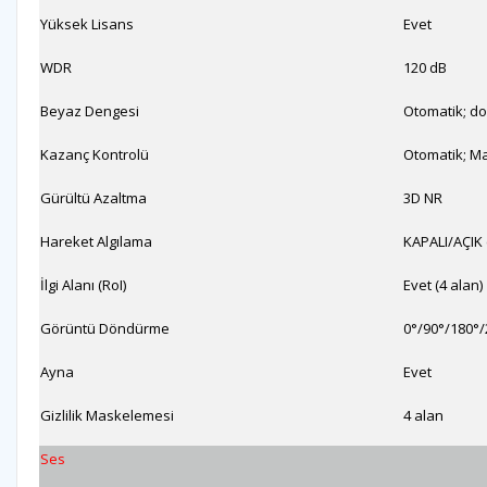
Yüksek Lisans
Evet
WDR
120 dB
Beyaz Dengesi
Otomatik; do
Kazanç Kontrolü
Otomatik; M
Gürültü Azaltma
3D NR
Hareket Algılama
KAPALI/AÇIK 
İlgi Alanı (RoI)
Evet (4 alan)
Görüntü Döndürme
0°/90°/180°/2
Ayna
Evet
Gizlilik Maskelemesi
4 alan
Ses