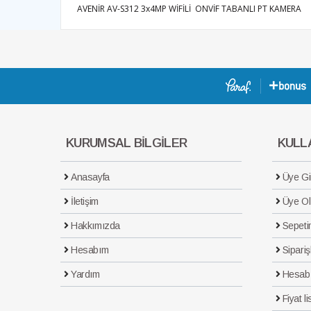
AVENİR AV-S312 3x4MP WİFİLİ ONVİF TABANLI PT KAMERA
KURUMSAL BİLGİLER
KULLA
Anasayfa
Üye Gir
İletişim
Üye Ol
Hakkımızda
Sepeti
Hesabım
Sipariş
Yardım
Hesab
Fiyat li