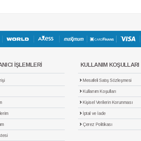
NICI İŞLEMLERİ
KULLANIM KOŞULLARI
işi
Mesafeli Satış Sözleşmesi
Kullanım Koşulları
m
Kişisel Verilerin Korunması
lerim
İptal ve İade
ım
Çerez Politikası
stesi