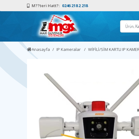
M??teri Hatt?:
0246 218 2 218
Anasayfa
IP Kameralar
WİFİLİ/SİM KARTLI IP KAME