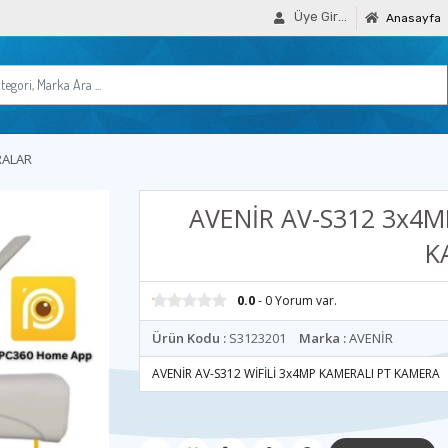
Üye Girişi
Anasayfa
RALAR
AVENİR AV-S312 3x4M
K
0.0
- 0 Yorum var.
Ürün Kodu :
S3123201
Marka :
AVENİR
AVENİR AV-S312 WİFİLİ 3x4MP KAMERALI PT KAMERA