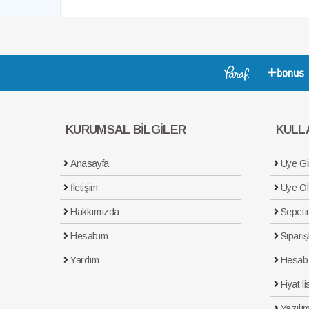
KURUMSAL BİLGİLER
KULLA
Anasayfa
Üye Gir
İletişim
Üye Ol
Hakkımızda
Sepeti
Hesabım
Sipariş
Yardım
Hesab
Fiyat li
Yazılım