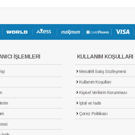
NICI İŞLEMLERİ
KULLANIM KOŞULLARI
işi
Mesafeli Satış Sözleşmesi
Kullanım Koşulları
m
Kişisel Verilerin Korunması
lerim
İptal ve İade
ım
Çerez Politikası
stesi
 İndir