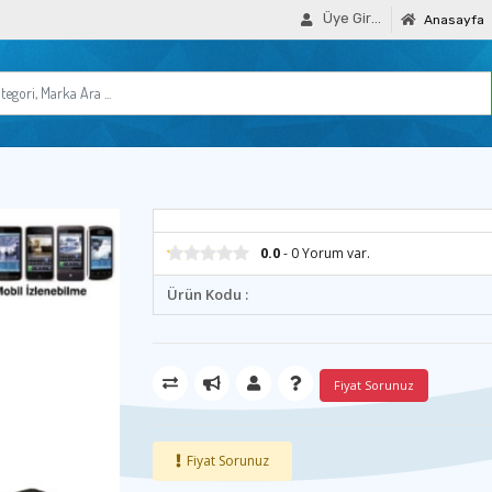
Üye Girişi
Anasayfa
0.0
- 0 Yorum var.
Ürün Kodu :
Fiyat Sorunuz
Fiyat Sorunuz