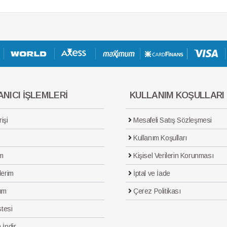
NICI İŞLEMLERİ
KULLANIM KOŞULLARI
işi
Mesafeli Satış Sözleşmesi
Kullanım Koşulları
m
Kişisel Verilerin Korunması
lerim
İptal ve İade
ım
Çerez Politikası
stesi
 İndir