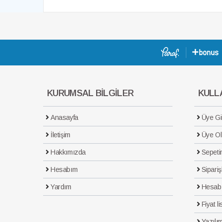
KURUMSAL BİLGİLER
KULLA
Anasayfa
Üye Gir
İletişim
Üye Ol
Hakkımızda
Sepeti
Hesabım
Sipariş
Yardım
Hesab
Fiyat li
Yazılım