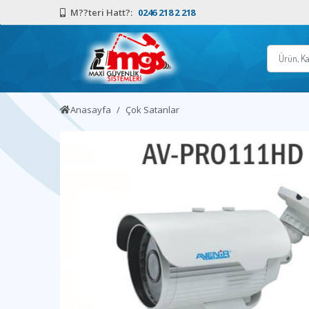
M??teri Hatt?:
0246 218 2 218
Anasayfa
Çok Satanlar