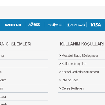
NICI İŞLEMLERİ
KULLANIM KOŞULLARI
işi
Mesafeli Satış Sözleşmesi
Kullanım Koşulları
m
Kişisel Verilerin Korunması
lerim
İptal ve İade
ım
Çerez Politikası
stesi
 İndir