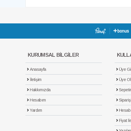
KURUMSAL BİLGİLER
KULLA
Anasayfa
Üye Gir
İletişim
Üye Ol
Hakkımızda
Sepeti
Hesabım
Sipariş
Yardım
Hesab
Fiyat li
Yazılım