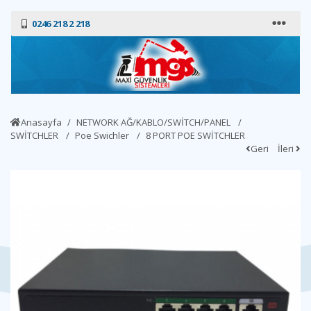
0246 218 2 218
Anasayfa
NETWORK AĞ/KABLO/SWİTCH/PANEL
SWİTCHLER
Poe Swichler
8 PORT POE SWİTCHLER
Geri
İleri