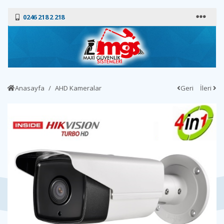
0246 218 2 218
Anasayfa
AHD Kameralar
Geri
İleri