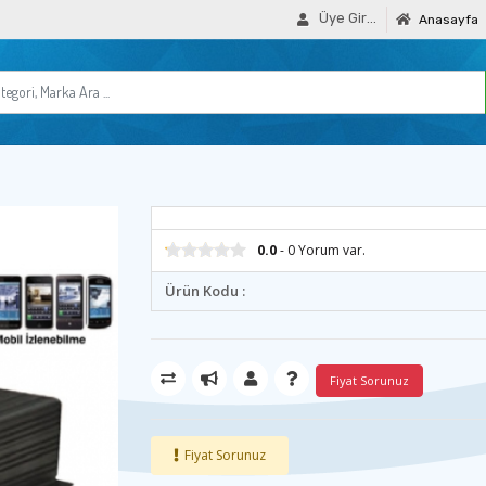
Üye Girişi
Anasayfa
0.0
- 0 Yorum var.
Ürün Kodu :
Fiyat Sorunuz
Fiyat Sorunuz