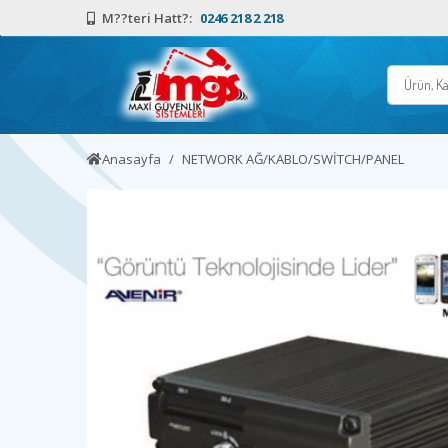
M??teri Hatt?:
0246 218 2 218
Anasayfa
NETWORK AĞ/KABLO/SWİTCH/PANEL