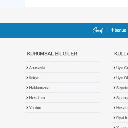
KURUMSAL BİLGİLER
KULLA
Anasayfa
Üye Gir
İletişim
Üye Ol
Hakkımızda
Sepeti
Hesabım
Sipariş
Yardım
Hesab
Fiyat li
Yazılım