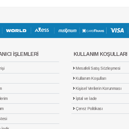
NICI İŞLEMLERİ
KULLANIM KOŞULLARI
işi
Mesafeli Satış Sözleşmesi
Kullanım Koşulları
m
Kişisel Verilerin Korunması
lerim
İptal ve İade
ım
Çerez Politikası
stesi
 İndir