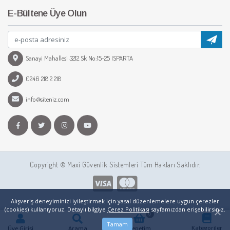
E-Bültene Üye Olun
Sanayi Mahallesi 3212 Sk No:15-25 ISPARTA
0246 218 2 218
info@siteniz.com
Copyright © Maxi Güvenlik Sistemleri Tüm Hakları Saklıdır.
Alışveriş deneyiminizi iyileştirmek için yasal düzenlemelere uygun çerezler
(cookies) kullanıyoruz. Detaylı bilgiye
Çerez Politikası
sayfamızdan erişebilirsiniz.
0
Tamam
Kategoriler
Üye Girişi
Arama
Sepetim