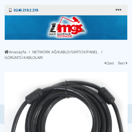
0246 218 2 218
Anasayfa
NETWORK AĞ/KABLO/SWİTCH/PANEL
GÖRÜNTÜ KABLOLARI
Geri
İleri