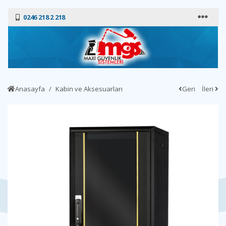
0246 218 2 218
Anasayfa
Kabin ve Aksesuarları
Geri
İleri