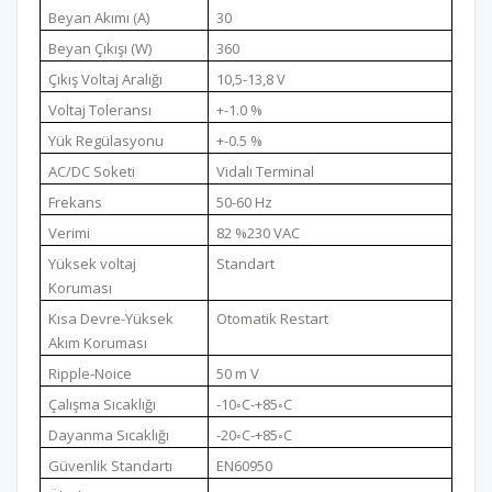
Beyan Akımı (A)
30
Beyan Çıkışı (W)
360
Çıkış Voltaj Aralığı
10,5-13,8 V
Voltaj Toleransı
+-1.0 %
Yük Regülasyonu
+-0.5 %
AC/DC Soketi
Vidalı Terminal
Frekans
50-60 Hz
Verimi
82 %230 VAC
Yüksek voltaj
Standart
Koruması
Kısa Devre-Yüksek
Otomatik Restart
Akım Koruması
Ripple-Noice
50 m V
Çalışma Sıcaklığı
-10◦C-+85◦C
Dayanma Sıcaklığı
-20◦C-+85◦C
Güvenlik Standartı
EN60950