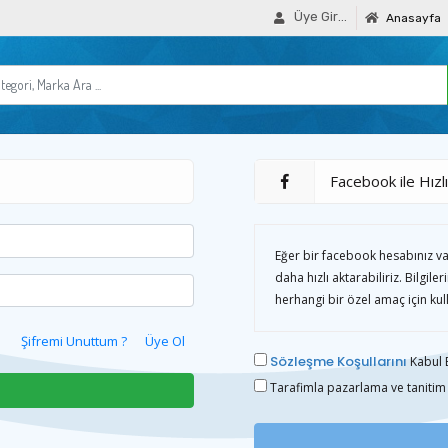
Üye Girişi
Anasayfa
Facebook ile Hızlı
Eğer bir facebook hesabınız var
daha hızlı aktarabiliriz. Bilgile
herhangi bir özel amaç için kul
Şifremi Unuttum ?
Üye Ol
Sözleşme Koşullarını
Kabul 
Tarafimla pazarlama ve tanitim 