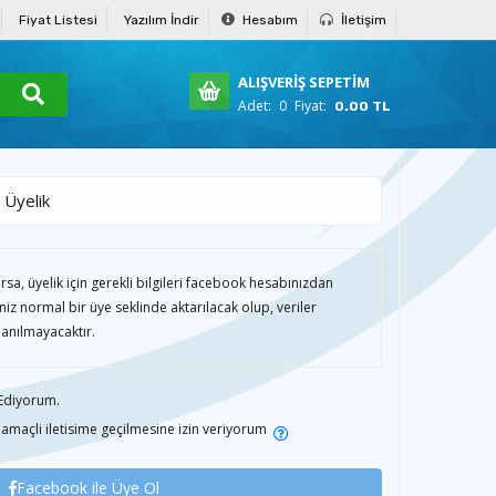
Fiyat Listesi
Yazılım İndir
Hesabım
İletişim
ALIŞVERİŞ SEPETİM
Adet:
0
Fiyat:
0.00 TL
 Üyelik
sa, üyelik için gerekli bilgileri facebook hesabınızdan
riniz normal bir üye seklinde aktarılacak olup, veriler
lanılmayacaktır.
Ediyorum.
amaçli iletisime geçilmesine izin veriyorum
Facebook ile Üye Ol