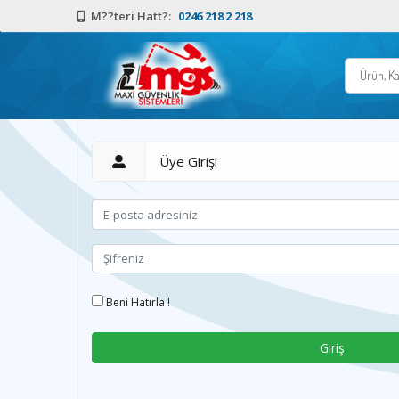
M??teri Hatt?:
0246 218 2 218
Üye Girişi
Beni Hatırla !